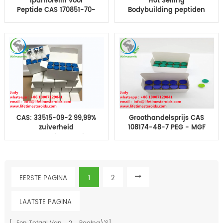
Ipamorelin voor
Hot Selling
Peptide CAS 170851-70-
Bodybuilding peptiden
4 van het de
HGH Fragment 176-191
Groeihormoon van het
Menselijk
Gewichtsverlies
groeihormoon
Menselijk
Gevriesdroogd poeder
CAS: 33515-09-2 99,99%
Groothandelsprijs CAS
zuiverheid
108174-48-7 PEG - MGF
Gonadoreline Peptide
2 mg * 10
Gonadorelines
injectieflaconset
Human Growth
Hormone Peptide
EERSTE PAGINA
1
2
LAATSTE PAGINA