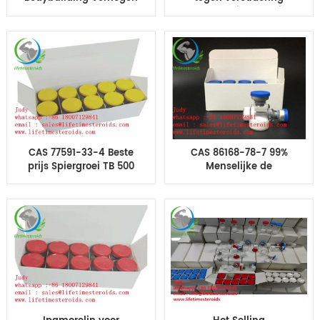
van magere
xamoreli Hexareli
spieropbouwende
Hexarel Hexareline-
peptiden
peptide
CAS 77591-33-4 Beste
CAS 86168-78-7 99%
prijs Spiergroei TB 500
Menselijke de
Peptide
Groeipeptiden van
Zuiverheidssermorelin
voor Bodybuilding