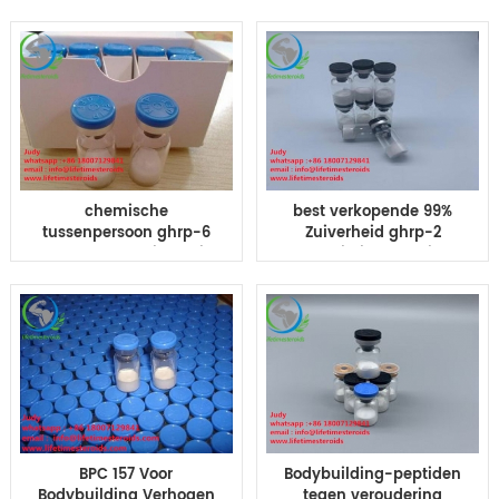
Melanotan II Peptiden
CAS 32780-32-8
Supplementen
chemische
best verkopende 99%
tussenpersoon ghrp-6
Zuiverheid ghrp-2
99,99% hoge zuiverheid
Bodybuilding-peptiden
CAS nr 87616-84-0
CAS 158861-67-7
BPC 157 Voor
Bodybuilding-peptiden
Bodybuilding Verhogen
tegen veroudering