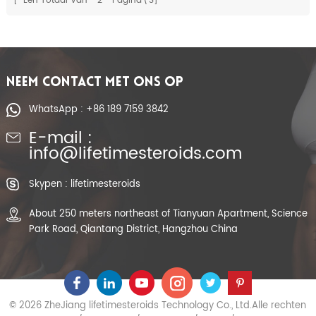
[ Een Totaal Van
2
Pagina\'s]
NEEM CONTACT MET ONS OP
WhatsApp : +86 189 7159 3842
E-mail :
info@lifetimesteroids.com
Skypen : lifetimesteroids
About 250 meters northeast of Tianyuan Apartment, Science
Park Road, Qiantang District, Hangzhou China
© 2026 ZheJiang lifetimesteroids Technology Co., Ltd.Alle rechten