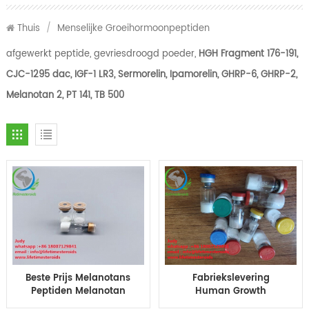
Thuis
/
Menselijke Groeihormoonpeptiden
afgewerkt peptide, gevriesdroogd poeder,
HGH Fragment 176-191,
CJC-1295 dac, IGF-1 LR3, Sermorelin, Ipamorelin, GHRP-6, GHRP-2,
Melanotan 2, PT 141, TB 500
Beste Prijs Melanotans
Fabriekslevering
Peptiden Melanotan
Human Growth
Mt2 Melanotan 2
Hormone Peptide PT 141