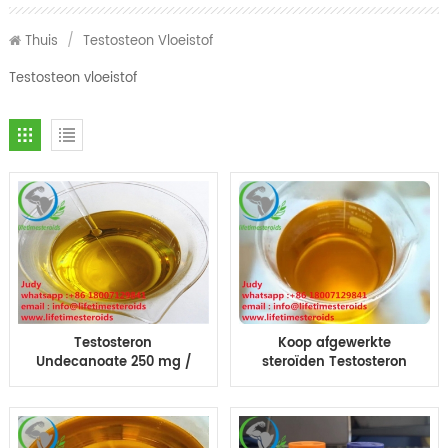
Thuis
/
Testosteon Vloeistof
Testosteon vloeistof
Testosteron
Koop afgewerkte
Undecanoate 250 mg /
steroïden Testosteron
ml Pre-en-klare
blend Sustano 200 250
injectie steroïde
300 350 400 olie Sus250
vloeistof te koop
Sus 250 Sus 400 10ml
vloeibare testo sus 400