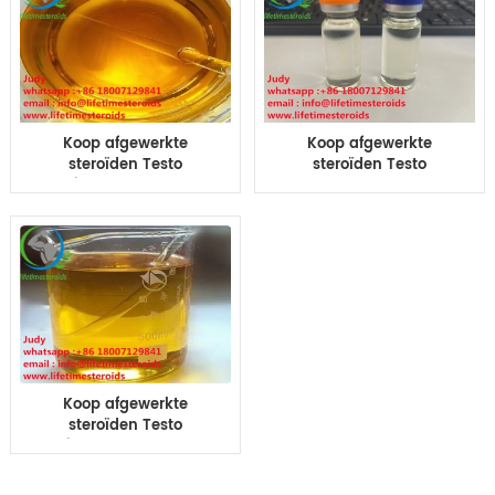
voor bodybuilding
Koop afgewerkte
Koop afgewerkte
steroïden Testo
steroïden Testo
Propionaat 100 200 mg
Enanthate 250 300 400
olie Tp100 Tp200 10ml
500 olie TE300 TE250
injectie olie testo pro
TE300 10ml testo Enan
100mg/ml
400 voor bodybuilding
Koop afgewerkte
steroïden Testo
Cypionate 3000 200 mg
olie TC 200 TC 250 10ml
injectie testo cyp Oil