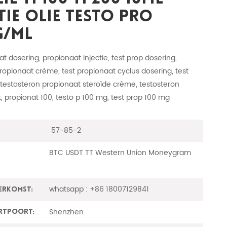
tie Olie Testo Pro
g/ml
at dosering, propionaat injectie, test prop dosering,
ropionaat crème, test propionaat cyclus dosering, test
, testosteron propionaat steroïde crème, testosteron
t, propionat 100, testo p 100 mg, test prop 100 mg
57-85-2
BTC USDT TT Western Union Moneygram
whatsapp : +86 18007129841
erkomst:
Shenzhen
rtpoort: