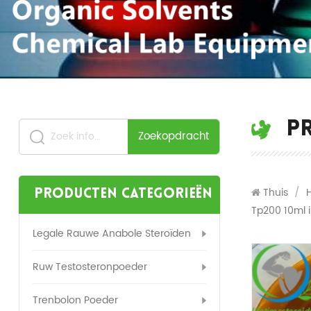
P
Zoekopdracht
Thuis
/
Producten categorieën
Tp200 10ml i
Legale Rauwe Anabole Steroïden
Ruw Testosteronpoeder
Trenbolon Poeder