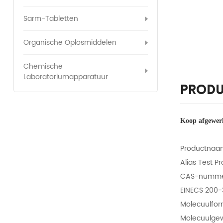
Sarm-Tabletten
Organische Oplosmiddelen
Chemische
Laboratoriumapparatuur
Produ
Koop afgewerk
Productnaam
Alias ​​Test 
CAS-numme
EINECS 200-
Molecuulfo
Molecuulgew