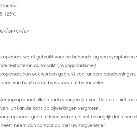
structuur
18-123°C
%
 USP/BP/CP/EP
propionaat wordt gebruikt voor de behandeling van symptomen 
ende testosteron aanmaakt (hypogonadisme).
propionaat kan ook worden gebruikt voor andere aandoeningen, z
rmen van borstkanker bij vrouwen te behandelen.
teronpropionaat alleen zoals voorgeschreven. Neem er niet meer
en. Dit kan de kans op bijwerkingen vergroten.
onpropionaat goed te laten werken, is het belangrijk dat u een diee
 heeft, neem dan contact op met uw zorgverlener.