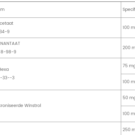
am
Specif
cetaat
100 m
-34-9
 ENANTAAT
200 m
18-98-9
75 mg
Hexa
4-33--3
100 m
50 mg
roniseerde Winstrol
100 m
250 m