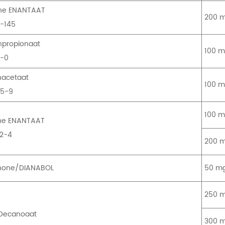
one ENANTAAT
200 m
-145
npropionaat
100 m
2-0
nacetaat
100 m
05-9
100 m
ne ENANTAAT
42-4
200 m
none/DIANABOL
50 mg
250 m
 Decanoaat
300 m