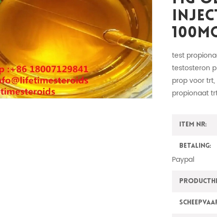
Injec
100m
test propiona
testosteron p
prop voor trt
propionaat tr
Item nr:
Betaling:
Paypal
ProductH
Scheepvaa