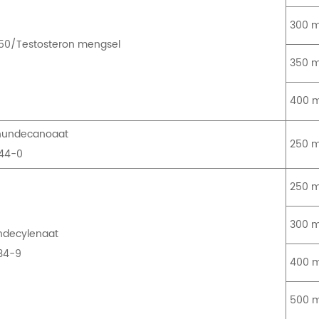
300 m
50/Testosteron mengsel
350 m
400 m
onundecanoaat
250 m
44-0
250 m
300 m
ndecylenaat
34-9
400 m
500 m