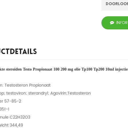
Doorloo
INFO
ctdetails
te steroïden Testo Propionaat 100 200 mg olie Tp100 Tp200 10ml injectie
: Testosteron Propionaat
Prop; testoviron; sterandryl; Agovirin;Testosteron
r 57-85-2
351-1
rmule C22H32O3
icht 344,49