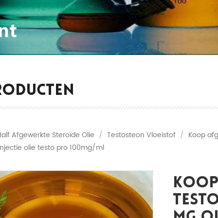
RODUCTEN
Half Afgewerkte Steroïde Olie
/
Testosteon Vloeistof
/
Koop afg
njectie olie testo pro 100mg/ml
Koop
Testo
Mg Ol