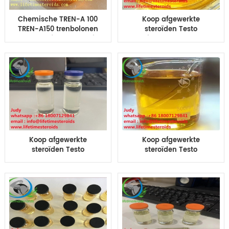
Chemische TREN-A 100
Koop afgewerkte
TREN-A150 trenbolonen
steroïden Testo
Acetaat afgewerkte olie
Propionaat 100 200 mg
10 ml / flacon voor
olie Tp100 Tp200 10ml
bodybuilding
injectie olie testo pro
100mg/ml
Koop afgewerkte
Koop afgewerkte
steroïden Testo
steroïden Testo
Enanthate 250 300 400
Cypionate 3000 200 mg
500 olie TE300 TE250
olie TC 200 TC 250 10ml
TE300 10ml testo Enan
injectie testo cyp Oil
400 voor bodybuilding