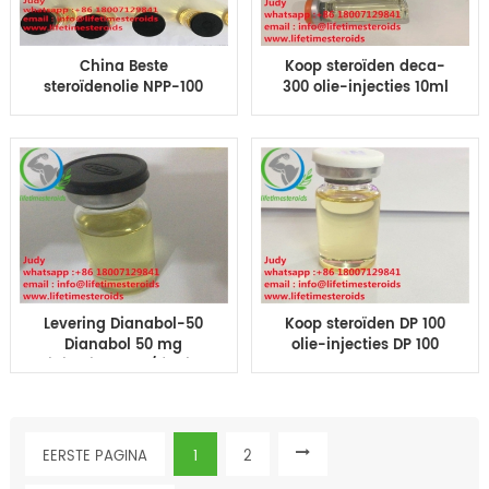
China Beste
Koop steroïden deca-
steroïdenolie NPP-100
300 olie-injecties 10ml
200 mg NPP100 NPP-
deca 50 250 300 400
200 10 ml injectieolie
prijs online ND-300mg
Nandrolon 100 mg / ml
te koop
Levering Dianabol-50
Koop steroïden DP 100
Dianabol 50 mg
olie-injecties DP 100
injectie 10 ml / flesje
mg drostanolonen
olie Vloeistof voor
propionaat Masteron
bodybuilding
propionaat 100 mg voor
bodybuilding
EERSTE PAGINA
1
2