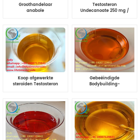
Groothandelaar
Testosteron
anabole
Undecanoate 250 mg /
Trestolonacetaat
ml Pre-en-klare
100mg injectie olie TA-
injectie steroïde
100 10ml MENT 100 olie
vloeistof te koop
Koop afgewerkte
Gebeëindigde
steroïden Testosteron
Bodybuilding-
blend Sustano 200 250
Oliesteroïden
300 350 400 olie Sus250
Trenbolone Enanthate
Sus 250 Sus 400 10ml
tren-200 Tren E 200mg
vloeibare testo sus 400
Half afgewerkte olie
voor bodybuilding
voor bodybuilding