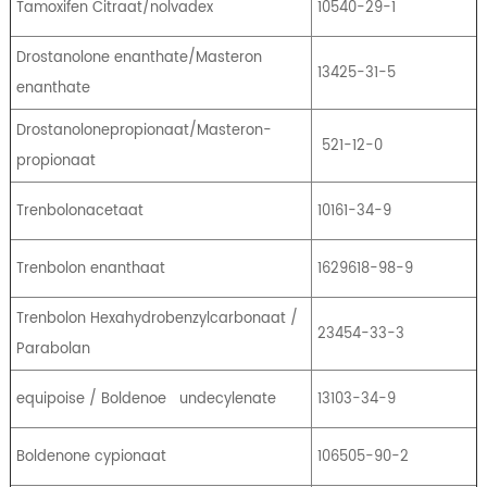
Tamoxifen Citraat/nolvadex
10540-29-1
Drostanolone enanthate/Masteron
13425-31-5
enanthate
Drostanolonepropionaat/Masteron-
521-12-0
propionaat
Trenbolonacetaat
10161-34-9
Trenbolon enanthaat
1629618-98-9
Trenbolon Hexahydrobenzylcarbonaat /
23454-33-3
Parabolan
equipoise / Boldenoe
undecylenate
13103-34-9
Boldenone cypionaat
106505-90-2