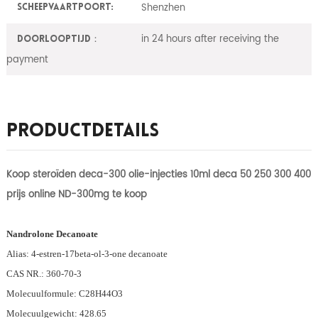
Shenzhen
Scheepvaartpoort:
in 24 hours after receiving the
Doorlooptijd：
payment
Productdetails
Koop steroïden deca-300 olie-injecties 10ml deca 50 250 300 400
prijs online ND-300mg te koop
Nandrolone Decanoate
Alias: 4-estren-17beta-ol-3-one decanoate
CAS NR.: 360-70-3
Molecuulformule: C28H44O3
Molecuulgewicht: 428.65