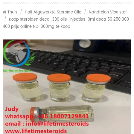
Thuis
/
Half Afgewerkte Steroïde Olie
/
Nandrolon Vloeistof
/
Koop steroïden deca-300 olie-injecties 10ml deca 50 250 300
400 prijs online ND-300mg te koop