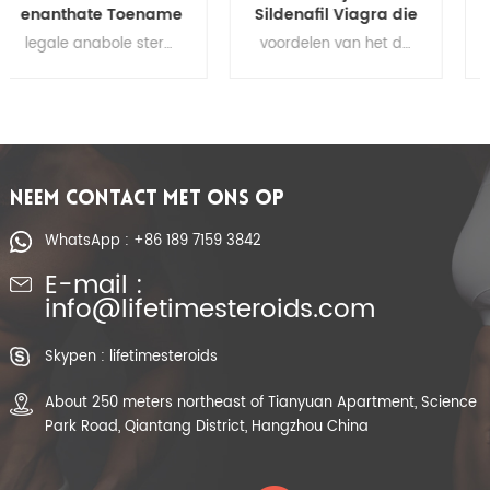
Sildenafil Viagra die
Bodybuilding
Geslachtsdrugs CAS
peptiden HGH
voordelen van het dagelijks innemen van viagra, koop viagra, koop viagra goedkoop online, koop viagra online uk, beste tijd om viagra te nemen, viagra kosten, viagra cialis, cialis viagra, kosten van viagra, viagra dosering, viagra dosering
Bodybuilding Spiergroei HGH Fragment 176-191 voor Bodybuilding Gewichtsverlies
171599-83-0
Fragment 176-191
verbeteren
Menselijk
groeihormoon
Gevriesdroogd
poeder
NEEM CONTACT MET ONS OP
WhatsApp : +86 189 7159 3842
E-mail :
info@lifetimesteroids.com
Skypen : lifetimesteroids
About 250 meters northeast of Tianyuan Apartment, Science
Park Road, Qiantang District, Hangzhou China