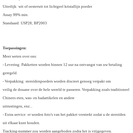
Uiterlijk: wit of oesterwit tot lichtgeel kristallijn poeder
Assay 99% min.
Standaard: USP28; BP2003
Toepassingen:
Meer weten over ons:
- Levering: Pakketten worden binnen 12 uur na ontvangst van uw betaling
geregeld.
- Verpakking: steroïdenpoeders worden discreet genoeg verpakt om
veilig de douane over de hele wereld te passeren. Verpakking zoals traditioneel
Chinees eten, was- en badartikelen en andere
uitrustingen, enz...
- Extra service: er worden foto's van het pakket verstrekt zodat u de steroïden
uit elkaar kunt houden.
Tracking-nummer zou worden aangeboden zodra het is vrijgegeven.