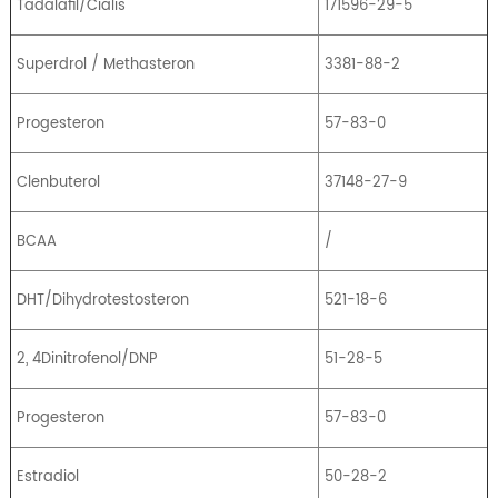
Tadalafil/Cialis
171596-29-5
Superdrol / Methasteron
3381-88-2
Progesteron
57-83-0
Clenbuterol
37148-27-9
BCAA
/
DHT/Dihydrotestosteron
521-18-6
2, 4Dinitrofenol/DNP
51-28-5
Progesteron
57-83-0
Estradiol
50-28-2