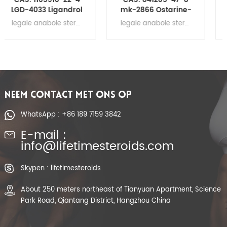
mk-2866 Ostarine-
Bromocritine-
tablettenpillen Sarm
tabletten Pillen Sarm
legale anabole steroïden voor spieropbouw , ruw testosteronpoeder, steroïde hormonen, supplementen voor spiergroei Ostarine-tabletten Ostarine-pillen MK-2866 Sarm-tabletten
legale anabole steroïden voor spieropbouw , ruw testosteronpoeder, steroïde hormonen, supplementen voor spiergroei Bromocritine-tabletten Bromocritine-pillen Bromocritine Sarm-tabletten
mk-2866
30st / fles
NEEM CONTACT MET ONS OP
WhatsApp : +86 189 7159 3842
E-mail :
info@lifetimesteroids.com
Skypen : lifetimesteroids
About 250 meters northeast of Tianyuan Apartment, Science
Park Road, Qiantang District, Hangzhou China