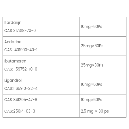
Kardarijn
10mg×60Ps
CAS:317318-70-0
Andarine
25mg×60Ps
CAS: 401900-40-1
Ibutamoren
25mg×30Ps
CAS: 159752-10-0
Ligandrol
10mg×60Ps
CAS:1165910-22-4
CAS:841205-47-8
10mg×60Ps
CAS:25614-03-3
2,5 mg × 30 ps