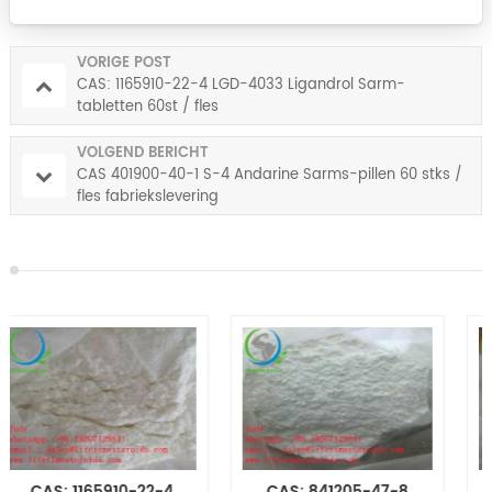
VORIGE POST
CAS: 1165910-22-4 LGD-4033 Ligandrol Sarm-
tabletten 60st / fles
VOLGEND BERICHT
CAS 401900-40-1 S-4 Andarine Sarms-pillen 60 stks /
fles fabriekslevering
CAS: 841205-47-8
CAS: 25614-03-3