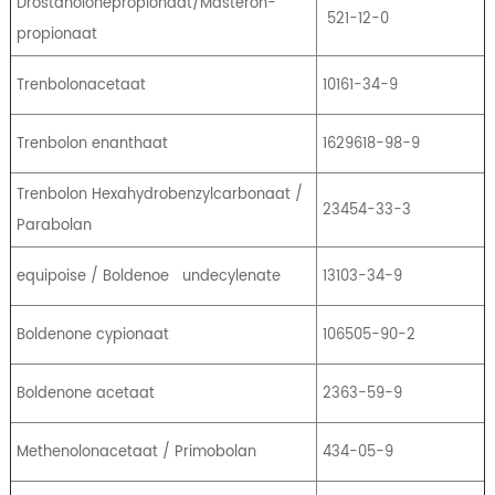
Drostanolonepropionaat/Masteron-
521-12-0
propionaat
Trenbolonacetaat
10161-34-9
Trenbolon enanthaat
1629618-98-9
Trenbolon Hexahydrobenzylcarbonaat /
23454-33-3
Parabolan
equipoise / Boldenoe
undecylenate
13103-34-9
Boldenone cypionaat
106505-90-2
Boldenone acetaat
2363-59-9
Methenolonacetaat / Primobolan
434-05-9