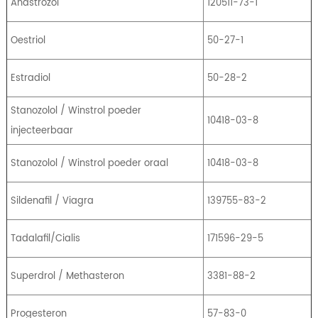
Anastrozol
120511-73-1
Oestriol
50-27-1
Estradiol
50-28-2
Stanozolol / Winstrol poeder
10418-03-8
injecteerbaar
Stanozolol / Winstrol poeder oraal
10418-03-8
Sildenafil / Viagra
139755-83-2
Tadalafil/Cialis
171596-29-5
Superdrol / Methasteron
3381-88-2
Progesteron
57-83-0