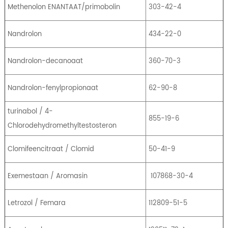
Methenolon ENANTAAT/primobolin
303-42-4
Nandrolon
434-22-0
Nandrolon-decanoaat
360-70-3
Nandrolon-fenylpropionaat
62-90-8
turinabol / 4-
855-19-6
Chlorodehydromethyltestosteron
Clomifeencitraat / Clomid
50-41-9
Exemestaan ​​/ Aromasin
107868-30-4
Letrozol / Femara
112809-51-5