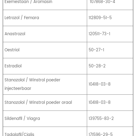
Exemestaan ​​/ Aromasin
107868-30-4
Letrozol / Femara
112809-51-5
Anastrozol
120511-73-1
Oestriol
50-27-1
Estradiol
50-28-2
Stanozolol / Winstrol poeder
10418-03-8
injecteerbaar
Stanozolol / Winstrol poeder oraal
10418-03-8
Sildenafil / Viagra
139755-83-2
Tadalafil/Cialis
171596-29-5