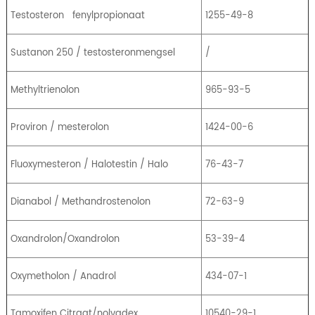
Testosteron
fenylpropionaat
1255-49-8
Sustanon 250 / testosteronmengsel
/
Methyltrienolon
965-93-5
Proviron / mesterolon
1424-00-6
Fluoxymesteron / Halotestin / Halo
76-43-7
Dianabol / Methandrostenolon
72-63-9
Oxandrolon/Oxandrolon
53-39-4
Oxymetholon / Anadrol
434-07-1
Tamoxifen Citraat/nolvadex
10540-29-1