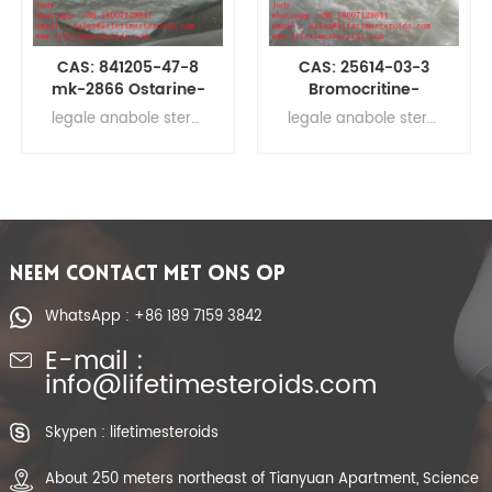
CAS: 841205-47-8
CAS: 25614-03-3
mk-2866 Ostarine-
Bromocritine-
tablettenpillen Sarm
tabletten Pillen Sarm
legale anabole steroïden voor spieropbouw , ruw testosteronpoeder, steroïde hormonen, supplementen voor spiergroei Ostarine-tabletten Ostarine-pillen MK-2866 Sarm-tabletten
legale anabole steroïden voor spieropbouw , ruw testosteronpoeder, steroïde hormonen, supplementen voor spiergroei Bromocritine-tabletten Bromocritine-pillen Bromocritine Sarm-tabletten
mk-2866
30st / fles
NEEM CONTACT MET ONS OP
WhatsApp : +86 189 7159 3842
E-mail :
info@lifetimesteroids.com
Skypen : lifetimesteroids
About 250 meters northeast of Tianyuan Apartment, Science