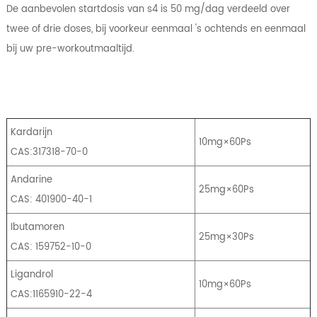
De aanbevolen startdosis van s4 is 50 mg/dag verdeeld over
twee of drie doses, bij voorkeur eenmaal 's ochtends en eenmaal
bij uw pre-workoutmaaltijd.
Kardarijn
10mg×60Ps
CAS:317318-70-0
Andarine
25mg×60Ps
CAS: 401900-40-1
Ibutamoren
25mg×30Ps
CAS: 159752-10-0
Ligandrol
10mg×60Ps
CAS:1165910-22-4