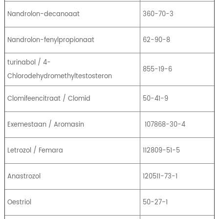
Nandrolon-decanoaat
360-70-3
Nandrolon-fenylpropionaat
62-90-8
turinabol / 4-
855-19-6
Chlorodehydromethyltestosteron
Clomifeencitraat / Clomid
50-41-9
Exemestaan ​​/ Aromasin
107868-30-4
Letrozol / Femara
112809-51-5
Anastrozol
120511-73-1
Oestriol
50-27-1