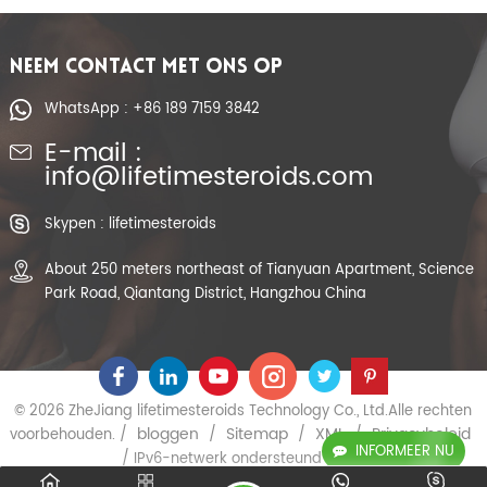
400 voor
bodybuilding
NEEM CONTACT MET ONS OP
WhatsApp : +86 189 7159 3842
E-mail :
info@lifetimesteroids.com
Skypen : lifetimesteroids
About 250 meters northeast of Tianyuan Apartment, Science
Park Road, Qiantang District, Hangzhou China
© 2026 ZheJiang lifetimesteroids Technology Co., Ltd.Alle rechten
bloggen
Sitemap
XML
Privacybeleid
voorbehouden. /
/
/
/
INFORMEER NU
/ IPv6-netwerk ondersteund