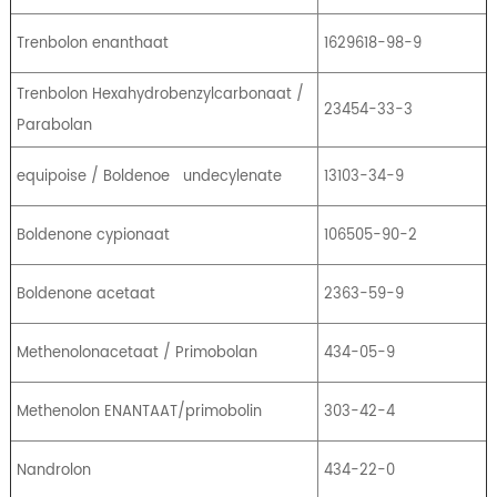
Trenbolon enanthaat
1629618-98-9
Trenbolon Hexahydrobenzylcarbonaat /
23454-33-3
Parabolan
equipoise / Boldenoe
undecylenate
13103-34-9
Boldenone cypionaat
106505-90-2
Boldenone acetaat
2363-59-9
Methenolonacetaat / Primobolan
434-05-9
Methenolon ENANTAAT/primobolin
303-42-4
Nandrolon
434-22-0