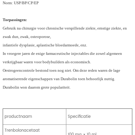
Norm: USP/BP/CP/EP
Toepassingen:
Gebruik na chirurgie voor chronische verspillende ziekte, ernstige ziekte, en
zwak dun, zwak, osteoporose,
infantiele dysplasie, aplastische bloedarmoede, enz.
In vroegere jaren de enige farmaceutische injectables die zowel algemeen
verkrijgbaar waren voor bodybuilders als economisch.
Oestrogeencontrole bestond toen nog niet. Om deze reden waren de lage
aromatiserende eigenschappen van Durabolin toen behoorlijk nuttig.
Durabolin won daarom grote populariteit.
productnaam
Specificatie
Trenbolonacetaat
100 mg × 10 ml