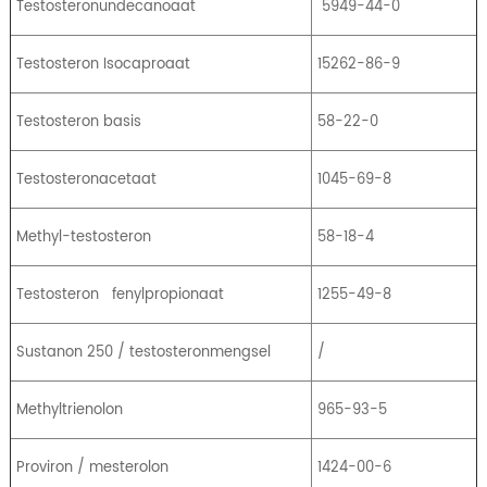
Testosteronundecanoaat
5949-44-0
Testosteron Isocaproaat
15262-86-9
Testosteron basis
58-22-0
Testosteronacetaat
1045-69-8
Methyl-testosteron
58-18-4
Testosteron
fenylpropionaat
1255-49-8
Sustanon 250 / testosteronmengsel
/
Methyltrienolon
965-93-5
Proviron / mesterolon
1424-00-6