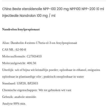
China Beste steroïdenolie NPP-100 200 mg NPP100 NPP-200 10 ml
injectieolie Nandrolon 100 mg / ml
Nandrolon fenylpropionaat
Alias: Durabolin 4-estren-17beta-ol-3-on fenylpropionaat
CAS NR.: 62-90-8
Molecuulformule: C27H34O3
Molecuulgewicht: 406.56
Uiterlijk: wit of bijna wit kristallijn poeder; oplosbaar in ethanol, enigszins
oplosbaar in plantaardige olie ; praktisch onoplosbaar in water
Standaard: USP28; BP2003
Chemische eigenschappen: Wit tot gebroken wit vast
Gebruik: anabole steroïde.
Analyse 99% min.