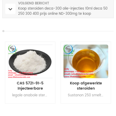
VOLGEND BERICHT
Koop steroïden deca-300 olie-injecties 10ml deca 50
250 300 400 prijs online ND-300mg te koop
Koop afgewerkte
99,99% zuiverheid
steroïden
steroïde poeder
Testosteron blend
Testbasistest
Sustanon 250 smeltpunt, Sustanon 250 houdbaarheid, Sustanon 250 prijs Sustanon 250 cyclus, Testosteron blend 350, Testosteron blend 400 mg cyclus Testosteron blend 500, Testosteron blend 400 mg voordelen Testosteron blend 400 mg prijs, Testosteron blend 250 mg gebruikt, Testosteron blend gebruikt
legale anabole steroïden voor spieropbouw , ruw testosteronpoeder, steroïde hormonen, supplementen voor spiergroei Testosteron Suspensie recept Testosteron Suspensie 100mg
Sustano 200 250 300
Suspension Muscle
350 400 olie Sus250
Bodybuilding
Sus 250 Sus 400 10ml
vloeibare testo sus