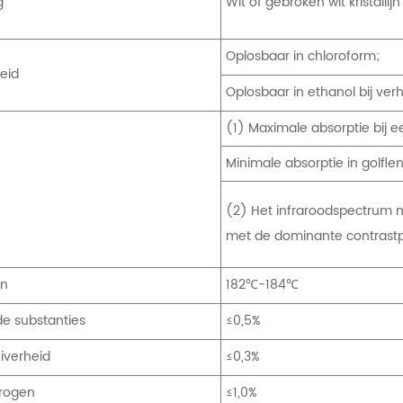
g
Wit of gebroken wit kristallij
Oplosbaar in chloroform;
eid
Oplosbaar in ethanol bij verh
(1) Maximale absorptie bij 
Minimale absorptie in golfl
e
(2) Het infraroodspectrum 
met de dominante contrastp
en
182℃-184℃
de substanties
≤0,5%
iverheid
≤0,3%
drogen
≤1,0%