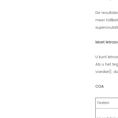
De resultate
meer follike
superovulat
Moet letroz
U kunt letro
Als u het te
voedsel), du
COA
Testen