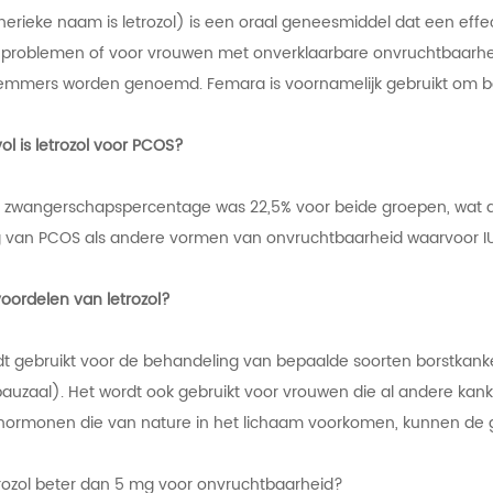
erieke naam is letrozol) is een oraal geneesmiddel dat een effe
eproblemen of voor vrouwen met onverklaarbare onvruchtbaarheid.
mmers worden genoemd. Femara is voornamelijk gebruikt om be
l is letrozol voor PCOS?
e zwangerschapspercentage was 22,5% voor beide groepen, wat aant
 van PCOS als andere vormen van onvruchtbaarheid waarvoor IUI e
voordelen van letrozol?
dt gebruikt voor de behandeling van bepaalde soorten borstkanke
uzaal). Het wordt ook gebruikt voor vrouwen die al andere kan
 hormonen die van nature in het lichaam voorkomen, kunnen de 
trozol beter dan 5 mg voor onvruchtbaarheid?