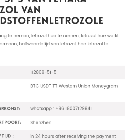
azol Van
dstoffenletrozole
lang te nemen, letrozol hoe te nemen, letrozol hoe werkt
hormoon, halfwaardetijd van letrozol, hoe letrozol te
112809-51-5
BTC USDT TT Western Union Moneygram
whatsapp : +86 18007129841
erkomst:
Shenzhen
rtpoort:
in 24 hours after receiving the payment
ptijd：