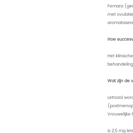
Femara (gen
met ovulati
aromatasere
Hoe succesvo
Het klinisch
behandeling
Wat zijn de 
Letrozol wor
(postmenopa
Vrouwelijke
is 2,5 mg le