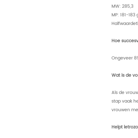
MW: 285,3
MP: 181-183
Halfwaardeti
Hoe succesvo
Ongeveer 89
Wat is de vo
Als de vrouw
stap vaak h
vrouwen met
Helpt letroz