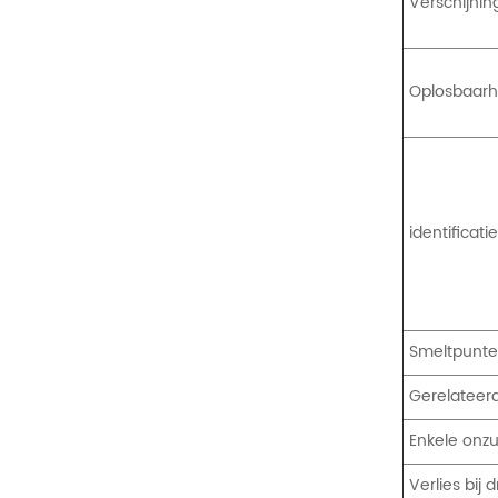
Verschijnin
Oplosbaarh
identificati
Smeltpunt
Gerelateer
Enkele onzu
Verlies bij 