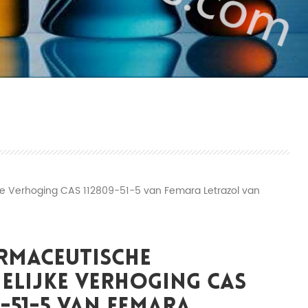
e Verhoging CAS 112809-51-5 van Femara Letrazol van
rmaceutische
elijke Verhoging CAS
9-51-5 Van Femara