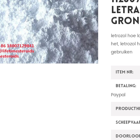
Letr
Gron
letrozol hoe 
het, letrozol 
gebruiken
Item nr:
Betaling:
Paypal
ProductH
Scheepvaa
Doorloo