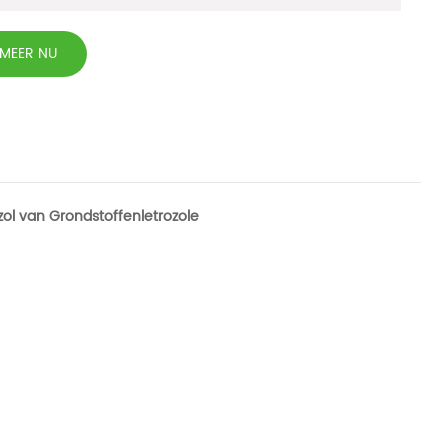
RMEER NU
ol van Grondstoffenletrozole