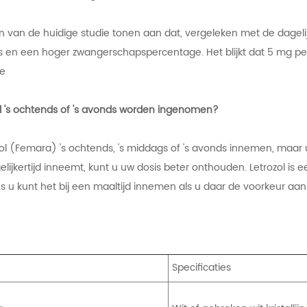
n van de huidige studie tonen aan dat, vergeleken met de dageli
ls en een hoger zwangerschapspercentage. Het blijkt dat 5 mg pe
ie
ol 's ochtends of 's avonds worden ingenomen?
zol (Femara) 's ochtends, 's middags of 's avonds innemen, maar
gelijkertijd inneemt, kunt u uw dosis beter onthouden. Letrozol i
s u kunt het bij een maaltijd innemen als u daar de voorkeur aan
Specificaties