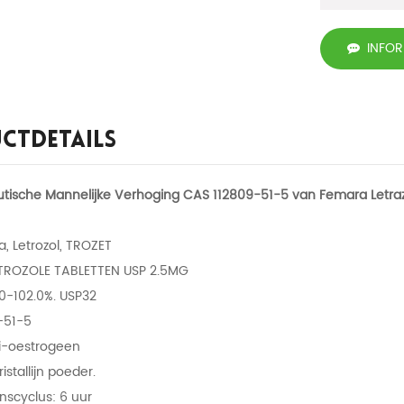
INFO
ctdetails
tische Mannelijke Verhoging CAS 112809-51-5 van Femara Letraz
a, Letrozol, TROZET
ETROZOLE TABLETTEN USP 2.5MG
.0-102.0%. USP32
-51-5
ti-oestrogeen
kristallijn poeder.
nscyclus: 6 uur