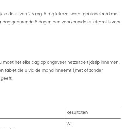
jkse dosis van 2,5 mg, 5 mg letrozol wordt geassocieerd met
r dag gedurende 5 dagen een voorkeursdosis letrozol is voor
 u moet het elke dag op ongeveer hetzelfde tijdstip innemen.
s een tablet die u via de mond inneemt (met of zonder
 geeft.
Resultaten
Wit