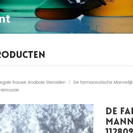
RODUCTEN
Legale Rauwe Anabole Steroïden
/
De farmaceutische Mannelijk
nletrozole
De Fa
Mann
11280