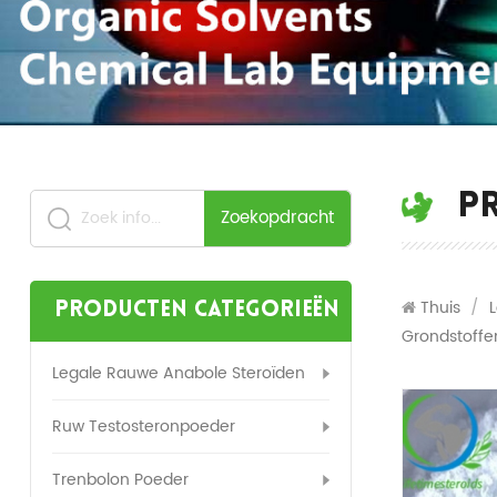
P
Zoekopdracht
Thuis
/
Producten categorieën
Grondstoffe
Legale Rauwe Anabole Steroïden
Ruw Testosteronpoeder
Trenbolon Poeder