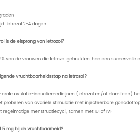
 graden
jd: letrozol 2-4 dagen
l is de eisprong van letrozol?
% van de vrouwen die letrozol gebruikten, had een succesvolle
lgende vruchtbaarheidsstap na letrozol?
 orale ovulatie-inductiemedicijnen (letrozol en/of clomifeen) 
et proberen van ovariële stimulatie met injecteerbare gonadotro
 regelmatige menstruatiecycli, samen met IUI of IVF
ol 5 mg bij de vruchtbaarheid?