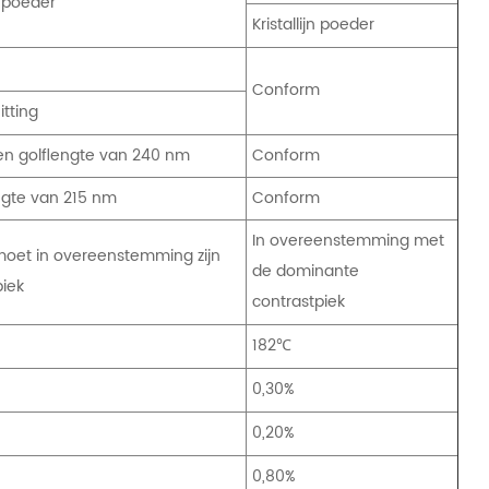
n poeder
Kristallijn poeder
Conform
itting
een golflengte van 240 nm
Conform
engte van 215 nm
Conform
In overeenstemming met
moet in overeenstemming zijn
de dominante
iek
contrastpiek
182℃
0,30%
0,20%
0,80%