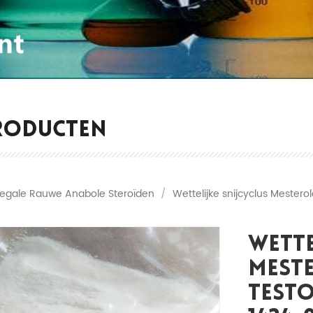
RODUCTEN
Legale Rauwe Anabole Steroïden
/
Wettelijke snijcyclus Mester
Wette
Mest
Test