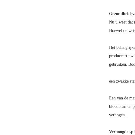
Gezondheidsvo
Nu u weet dat 
Hoewel de wete
Het belangrijk
produceert uw l
gebruiken. Body
een zwakke ster
Een van de man
bloedbaan en p
verhogen.
Verhoogde spi