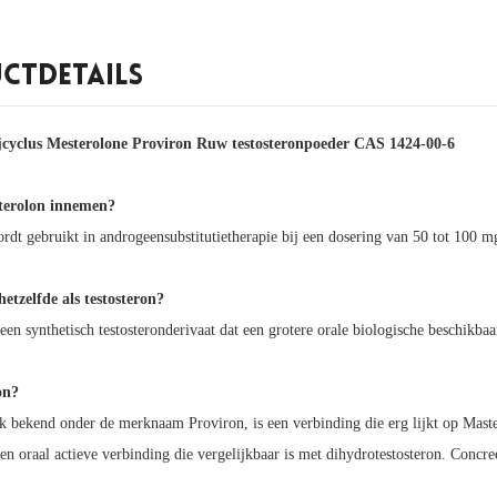
ctdetails
ijcyclus Mesterolone Proviron Ruw testosteronpoeder CAS 1424-00-6
terolon innemen?
rdt gebruikt in androgeensubstitutietherapie bij een dosering van 50 tot 100 mg
hetzelfde als testosteron?
een synthetisch testosteronderivaat dat een grotere orale biologische beschikbaa
on?
k bekend onder de merknaam Proviron, is een verbinding die erg lijkt op Maste
en oraal actieve verbinding die vergelijkbaar is met dihydrotestosteron. Concr