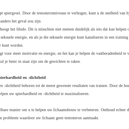
pt spiergroei. Door de testosteronniveaus te verhogen, kunt u de snelheid van hy
anders het geval zou zijn.
hoogt het libido. Dit is misschien niet meteen duidelijk als iets dat kan helpen 
 seksuele energie, en als je die seksuele energie kunt kanaliseren in een training i
je kunt worden.
rgt voor meer motivatie en energie, en het kan je helpen de vastberadenheid te 
ul je beter in staat zijn om de gewichten te raken.
pierhardheid en -dichtheid
en -dichtheid behoren tot de meest gewenste resultaten van trainen. Door de hoe
elpen uw spierhardheid en -dichtheid te maximaliseren.
ilbare manier om u te helpen uw lichaamsbouw te verbeteren. Onthoud echter dat
en probleem waardoor uw lichaam geen testosteron aanmaakt.