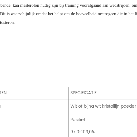
ende, kan mesterolon nuttig zijn bij training voorafgaand aan wedstrijden, omd
. Dit is waarschijnlijk omdat het helpt om de hoeveelheid oestrogeen die in het
tosteron.
TEN
SPECIFICATIE
g
Wit of bijna wit kristallijn poeder
e
Positief
97,0~103,0%