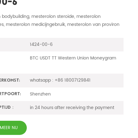
00-6
 bodybuilding, mesterolon steroïde, mesterolon
es, mesterolon medicijngebruik, mesterolon van proviron
1424-00-6
BTC USDT TT Western Union Moneygram
whatsapp : +86 18007129841
erkomst:
Shenzhen
rtpoort:
in 24 hours after receiving the payment
ptijd：
RMEER NU