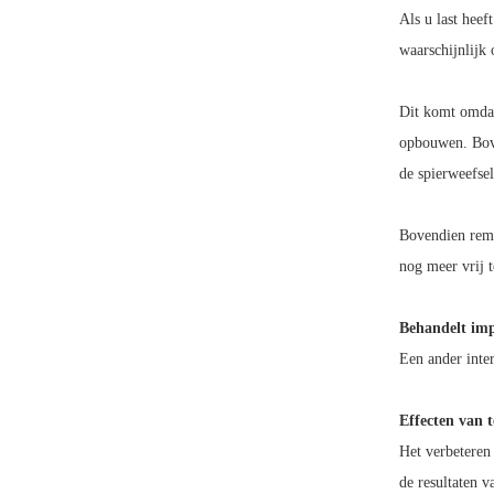
Als u last heef
waarschijnlijk
Dit komt omdat
opbouwen. Bove
de spierweefsel
Bovendien remt
nog meer vrij 
Behandelt imp
Een ander inte
Effecten van t
Het verbeteren 
de resultaten v