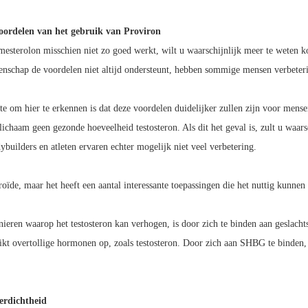
ordelen van het gebruik van Proviron
mesterolon misschien niet zo goed werkt, wilt u waarschijnlijk meer te weten 
nschap de voordelen niet altijd ondersteunt, hebben sommige mensen verbeterin
ste om hier te erkennen is dat deze voordelen duidelijker zullen zijn voor me
ichaam geen gezonde hoeveelheid testosteron. Als dit het geval is, zult u waar
builders en atleten ervaren echter mogelijk niet veel verbetering.
oïde, maar het heeft een aantal interessante toepassingen die het nuttig kunne
ieren waarop het testosteron kan verhogen, is door zich te binden aan geslac
ikt overtollige hormonen op, zoals testosteron. Door zich aan SHBG te binden, 
erdichtheid