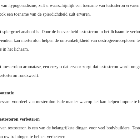
t van hypogonadisme, zult u waarschijnlijk een toename van testosteron ervaren
 ook een toename van de spierdichtheid zult ervaren.
 spiergroei anabool is. Door de hoeveelheid testosteron in het lichaam te ve
ndien kan mesterolon helpen de ontvankelijkheid van oestrogeenreceptoren t
s in het lichaam.
 mesterolon aromatase, een enzym dat ervoor zorgt dat testosteron wordt omgez
testosteron rondzweeft.
otentie
ressant voordeel van mesterolon is de manier waarop het kan helpen impote te 
estosteron verbeteren
van testosteron is een van de belangrijkste dingen voor veel bodybuilders. Test
an uw trainingen te helpen verbeteren.