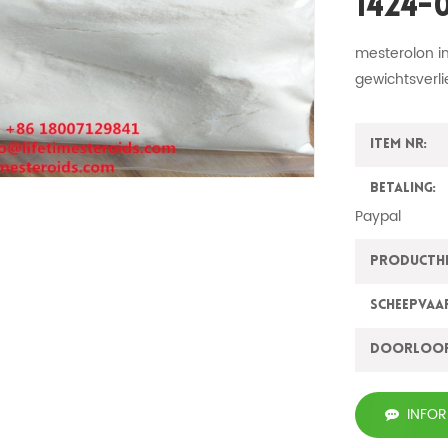
1424-
mesterolon in
gewichtsverli
Item nr:
Betaling:
Paypal
ProductH
Scheepvaa
Doorloo
INFO