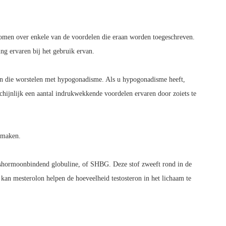
komen over enkele van de voordelen die eraan worden toegeschreven.
g ervaren bij het gebruik ervan.
nsen die worstelen met hypogonadisme. Als u hypogonadisme heeft,
schijnlijk een aantal indrukwekkende voordelen ervaren door zoiets te
n maken.
htshormoonbindend globuline, of SHBG. Deze stof zweeft rond in de
kan mesterolon helpen de hoeveelheid testosteron in het lichaam te