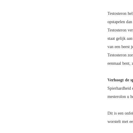
Testosteron hel
opstapelen dan 
Testosteron ver
staat gelijk aan
van een beest 
Testosteron zo
eenmaal bent, z
Verhoogt de s
Spierhardheid 
mesterolon u h
Dit is een onfe
worstelt met e