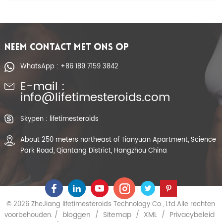
NEEM CONTACT MET ONS OP
WhatsApp : +86 189 7159 3842
E-mail :
info@lifetimesteroids.com
Skypen : lifetimesteroids
About 250 meters northeast of Tianyuan Apartment, Science
Park Road, Qiantang District, Hangzhou China
© 2026 ZheJiang lifetimesteroids Technology Co., Ltd.Alle rechten
bloggen
Sitemap
XML
Privacybeleid
voorbehouden. /
/
/
/