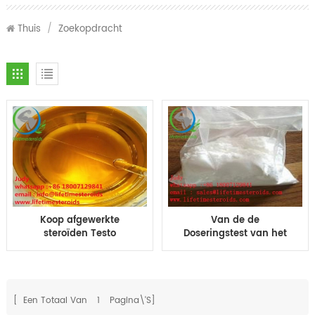
Thuis
/
Zoekopdracht
Koop afgewerkte
Van de de
steroïden Testo
Doseringstest van het
Propionaat 100 200 mg
testosteronpropionaat
olie Tp100 Tp200 10ml
het Propionaat Ruwe
injectie olie testo pro
Steroid Poeder CAS 57-
100mg/ml
85-2
[ Een Totaal Van
1
Pagina\'s]