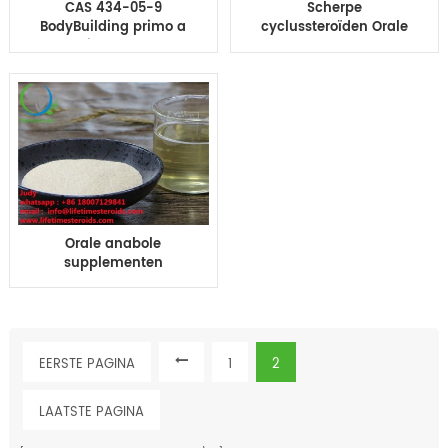
CAS 434-05-9
Scherpe
BodyBuilding primo a
cyclussteroïden Orale
Primobolan
anabole steroïde
Methenolone Acetaat
hormonen Oxandrolon
Verhoogt seksueel
Anavar
verlangen
Orale anabole
supplementen
Mesterolon Proviron
ruw poeder
Bodybuilding
EERSTE PAGINA
1
2
LAATSTE PAGINA