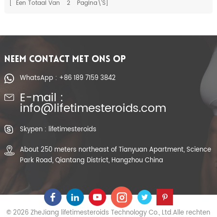
[ Een Totaal Van
2
Pagina\'s]
NEEM CONTACT MET ONS OP
WhatsApp : +86 189 7159 3842
E-mail :
info@lifetimesteroids.com
Skypen : lifetimesteroids
About 250 meters northeast of Tianyuan Apartment, Science
Park Road, Qiantang District, Hangzhou China
© 2026 ZheJiang lifetimesteroids Technology Co., Ltd.Alle rechten