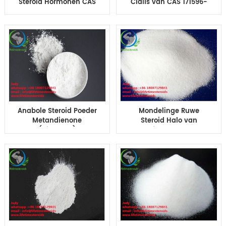
Steroid Hormonen CAS
Cialis van CAS 171596-
171599-83-0 van
29-5 de Witte
Sildenafil Viagra van
Kristallijne Ruwe
het verhogingspoeder
Poeder Farmaceutische
Steroïden
Anabole Steroid Poeder
Mondelinge Ruwe
Metandienone
Steroid Halo van
(Dianabol)
Poederfluoxymesterone
Farmaceutische
Halotestin het
Grondstoffen CAS 72-
Ophopen
63-9
Cyclussteroïden CAS
76-43-7