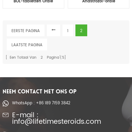
BOL-tabletten Orale
Anastrozol-orale
pillen voor
Arimidex-1mg pillen
spieropbouw in de
tabletten prijs voor
sportschool met
bodybuilding
fabrieksprijs
EERSTE PAGINA
1
2
LAATSTE PAGINA
[ Een Totaal Van
2
Pagina\'s]
NEEM CONTACT MET ONS OP
WhatsApp : +86 189 7159 3842
E-mail :
info@lifetimesteroids.com