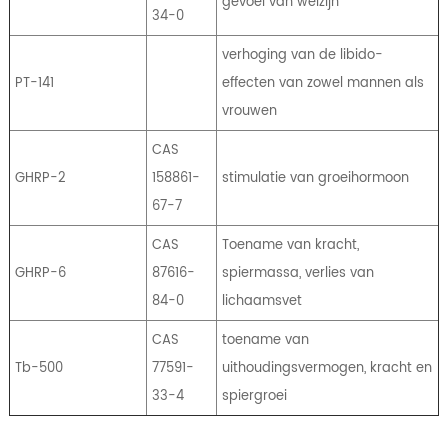
gevoel van welzijn
34-0
verhoging van de libido-
PT-141
effecten van zowel mannen als
vrouwen
CAS
GHRP-2
158861-
stimulatie van groeihormoon
67-7
CAS
Toename van kracht,
GHRP-6
87616-
spiermassa, verlies van
84-0
lichaamsvet
CAS
toename van
Tb-500
77591-
uithoudingsvermogen, kracht en
33-4
spiergroei