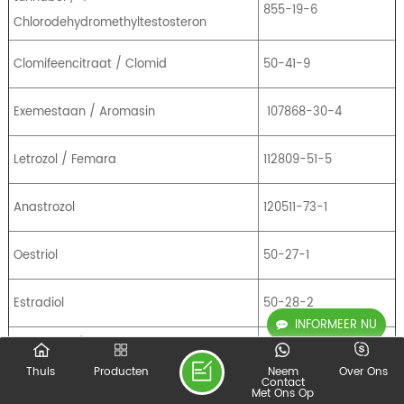
855-19-6
Chlorodehydromethyltestosteron
Clomifeencitraat / Clomid
50-41-9
Exemestaan ​​/ Aromasin
107868-30-4
Letrozol / Femara
112809-51-5
Anastrozol
120511-73-1
Oestriol
50-27-1
Estradiol
50-28-2
INFORMEER NU
Stanozolol / Winstrol poeder
10418-03-8
injecteerbaar
Thuis
Producten
Neem
Over Ons
Contact
Met Ons Op