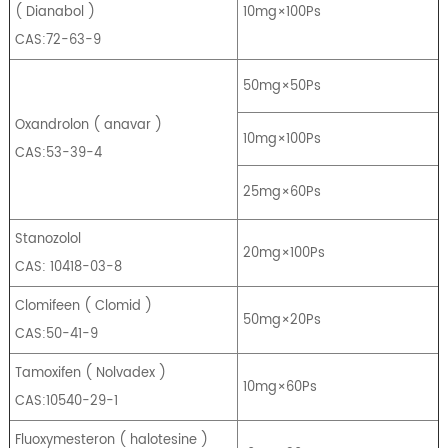
(
Dianabol
)
10mg×100Ps
CAS:72-63-9
50mg×50Ps
Oxandrolon
(
anavar
)
10mg×100Ps
CAS:53-39-4
25mg×60Ps
Stanozolol
20mg×100Ps
CAS: 10418-03-8
Clomifeen
(
Clomid
)
50mg×20Ps
CAS:50-41-9
Tamoxifen
(
Nolvadex
)
10mg×60Ps
CAS:10540-29-1
Fluoxymesteron
(
halotesine
)