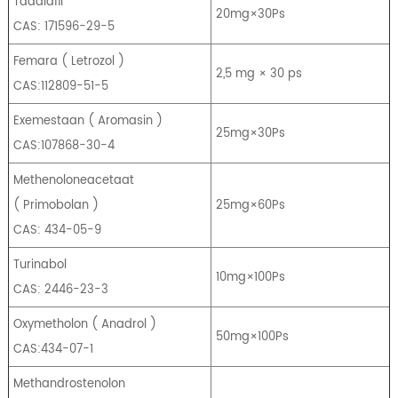
Tadalafil
20mg×30Ps
CAS: 171596-29-5
Femara
(
Letrozol
)
2,5 mg × 30 ps
CAS:112809-51-5
Exemestaan
​​(
Aromasin
)
25mg×30Ps
CAS:107868-30-4
Methenoloneacetaat
(
Primobolan
)
25mg×60Ps
CAS: 434-05-9
Turinabol
10mg×100Ps
CAS: 2446-23-3
Oxymetholon
(
Anadrol
)
50mg×100Ps
CAS:434-07-1
Methandrostenolon