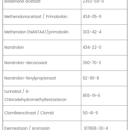
Boldenone acetaat
2363-59-9
Methenolonacetaat / Primobolan
434-05-9
Methenolon ENANTAAT/primobolin
303-42-4
Nandrolon
434-22-0
Nandrolon-decanoaat
360-70-3
Nandrolon-fenylpropionaat
62-90-8
turinabol / 4-
855-19-6
Chlorodehydromethyltestosteron
Clomifeencitraat / Clomid
50-41-9
Exemestaan ​​/ Aromasin
107868-30-4