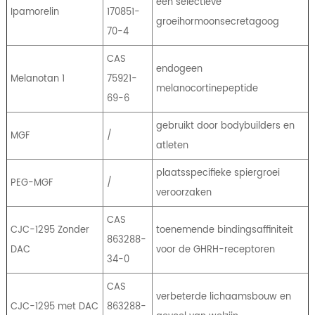
een selectieve
Ipamorelin
170851-
groeihormoonsecretagoog
70-4
CAS
endogeen
Melanotan 1
75921-
melanocortinepeptide
69-6
gebruikt door bodybuilders en
MGF
/
atleten
plaatsspecifieke spiergroei
PEG-MGF
/
veroorzaken
CAS
CJC-1295 Zonder
toenemende bindingsaffiniteit
863288-
DAC
voor de GHRH-receptoren
34-0
CAS
verbeterde lichaamsbouw en
CJC-1295 met DAC
863288-