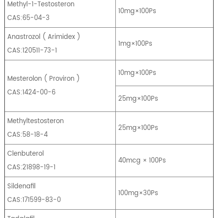
Methyl-1-Testosteron
10mg×100Ps
CAS:65-04-3
Anastrozol
(
Arimidex
)
1mg×100Ps
CAS:120511-73-1
10mg×100Ps
Mesterolon
(
Proviron
)
CAS:1424-00-6
25mg×100Ps
Methyltestosteron
25mg×100Ps
CAS:58-18-4
Clenbuterol
40mcg × 100Ps
CAS:21898-19-1
Sildenafil
100mg×30Ps
CAS:171599-83-0