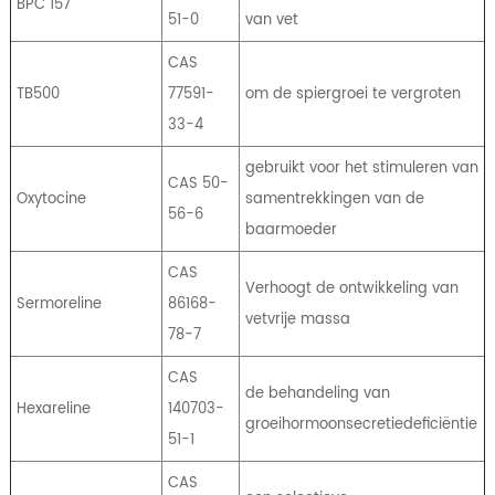
BPC 157
51-0
van vet
CAS
TB500
77591-
om de spiergroei te vergroten
33-4
gebruikt voor het stimuleren van
CAS 50-
Oxytocine
samentrekkingen van de
56-6
baarmoeder
CAS
Verhoogt de ontwikkeling van
Sermoreline
86168-
vetvrije massa
78-7
CAS
de behandeling van
Hexareline
140703-
groeihormoonsecretiedeficiëntie
51-1
CAS