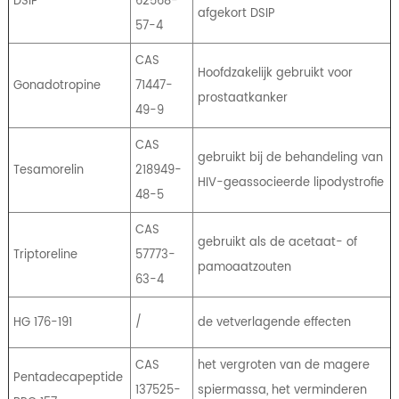
DSIP
62568-
afgekort DSIP
57-4
CAS
Hoofdzakelijk gebruikt voor
Gonadotropine
71447-
prostaatkanker
49-9
CAS
gebruikt bij de behandeling van
Tesamorelin
218949-
HIV-geassocieerde lipodystrofie
48-5
CAS
gebruikt als de acetaat- of
Triptoreline
57773-
pamoaatzouten
63-4
HG 176-191
/
de vetverlagende effecten
CAS
het vergroten van de magere
Pentadecapeptide
137525-
spiermassa, het verminderen