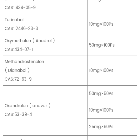
CAS: 434-05-9
Turinabol
10mg×100Ps
CAS: 2446-23-3
Oxymetholon
(
Anadrol
)
50mg×100Ps
CAS:434-07-1
Methandrostenolon
(
Dianabol
)
10mg×100Ps
CAS:72-63-9
50mg×50Ps
Oxandrolon
(
anavar
)
10mg×100Ps
CAS:53-39-4
25mg×60Ps