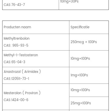
10mg×30Ps
CAS:76-43-7
Producten naam
Specificatie
Methyltrenbolon
250mcg × 100Ps
CAS: 965-93-5
Methyl-1-Testosteron
10mg×100Ps
CAS:65-04-3
Anastrozol
(
Arimidex
)
1mg×100Ps
CAS:120511-73-1
10mg×100Ps
Mesterolon
(
Proviron
)
CAS:1424-00-6
25mg×100Ps