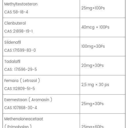
Methyltestosteron
25mg×100Ps
CAS:58-18-4
Clenbuterol
40mcg × 100Ps
CAS:21898-19-1
Sildenafil
100mg×30Ps
CAS:171599-83-0
Tadalafil
20mg×30Ps
CAS: 171596-29-5
Femara
(
Letrozol
)
2,5 mg × 30 ps
CAS:112809-51-5
Exemestaan
​​(
Aromasin
)
25mg×30Ps
CAS:107868-30-4
Methenoloneacetaat
(
Primobolan
)
25mg×60Ps