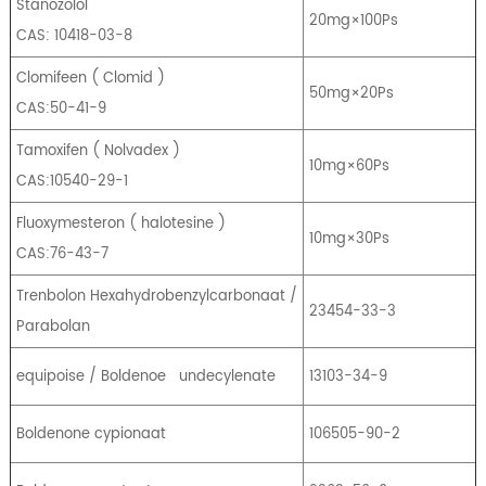
Stanozolol
20mg×100Ps
CAS: 10418-03-8
Clomifeen
(
Clomid
)
50mg×20Ps
CAS:50-41-9
Tamoxifen
(
Nolvadex
)
10mg×60Ps
CAS:10540-29-1
Fluoxymesteron
(
halotesine
)
10mg×30Ps
CAS:76-43-7
Trenbolon Hexahydrobenzylcarbonaat /
23454-33-3
Parabolan
equipoise / Boldenoe
undecylenate
13103-34-9
Boldenone cypionaat
106505-90-2