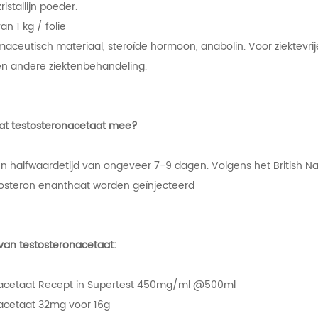
 kristallijn poeder.
an 1 kg / folie
maceutisch materiaal, steroïde hormoon, anabolin. Voor ziektevr
en andere ziektenbehandeling.
at testosteronacetaat mee?
en halfwaardetijd van ongeveer 7-9 dagen. Volgens het British N
osteron enanthaat worden geïnjecteerd
van testosteronacetaat:
acetaat Recept in Supertest 450mg/ml @500ml
acetaat 32mg voor 16g