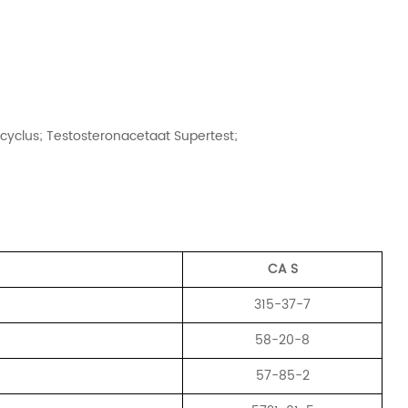
cyclus; Testosteronacetaat Supertest;
CA
S
315-37-7
58-20-8
57-85-2