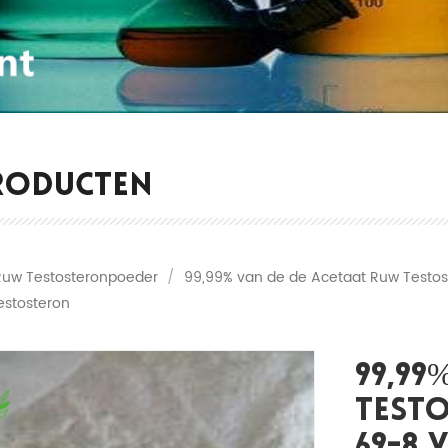
RODUCTEN
Ruw Testosteronpoeder
/
99,99% van de de Acetaat Ruw Testo
estosteron
99,99
Test
69-8 