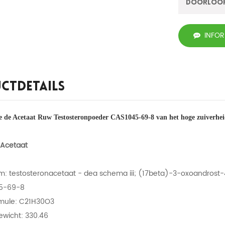
Doorloo
INFO
ctdetails
 de Acetaat Ruw Testosteronpoeder CAS1045-69-8 van het hoge zuiverhei
 Acetaat
: testosteronacetaat - dea schema iii; (17beta)-3-oxoandrost
45-69-8
mule: C21H30O3
ewicht: 330.46