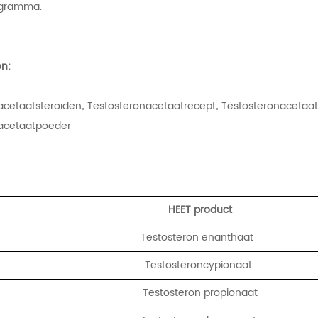
ogramma.
n:
acetaatsteroïden; Testosteronacetaatrecept; Testosteronacetaat
acetaatpoeder
HEET product
Testosteron enanthaat
Testosteroncypionaat
Testosteron propionaat