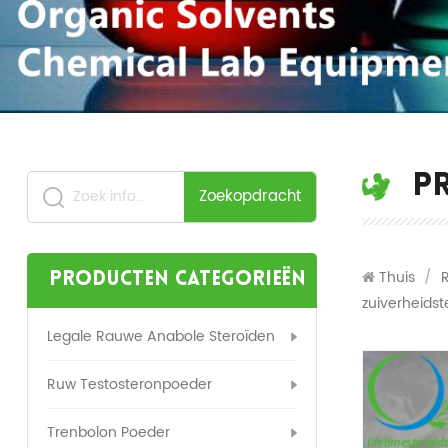
P
Zoekopdracht
Thuis
/
Producten categorieën
zuiverheidst
Legale Rauwe Anabole Steroïden
Ruw Testosteronpoeder
Trenbolon Poeder