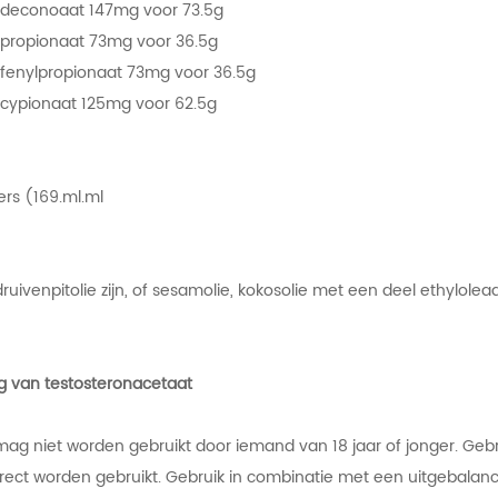
 deconoaat 147mg voor 73.5g
 propionaat 73mg voor 36.5g
 fenylpropionaat 73mg voor 36.5g
 cypionaat 125mg voor 62.5g
rs (169.ml.ml
druivenpitolie zijn, of sesamolie, kokosolie met een deel ethylolea
g van testosteronacetaat
mag niet worden gebruikt door iemand van 18 jaar of jonger. Gebru
ect worden gebruikt. Gebruik in combinatie met een uitgebalanc