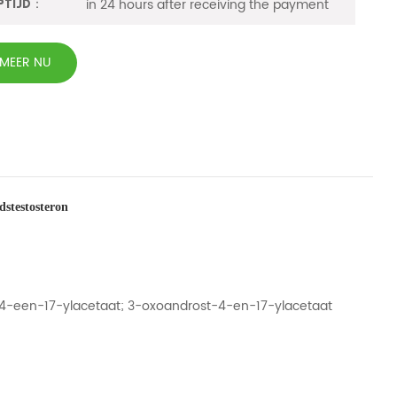
in 24 hours after receiving the payment
ptijd：
RMEER NU
dstestosteron
-4-een-17-ylacetaat; 3-oxoandrost-4-en-17-ylacetaat