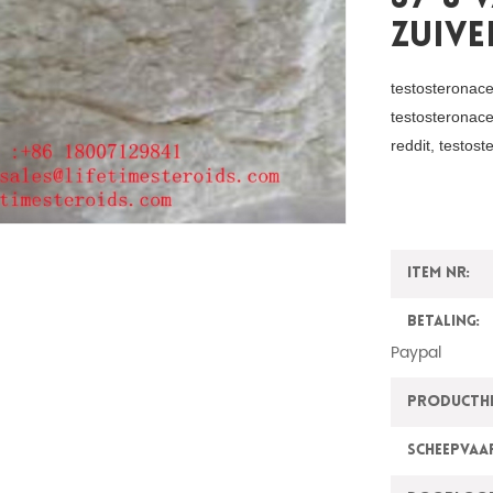
Zuiv
testosteronace
testosteronace
reddit, testos
Item nr:
Betaling:
Paypal
ProductH
Scheepvaa