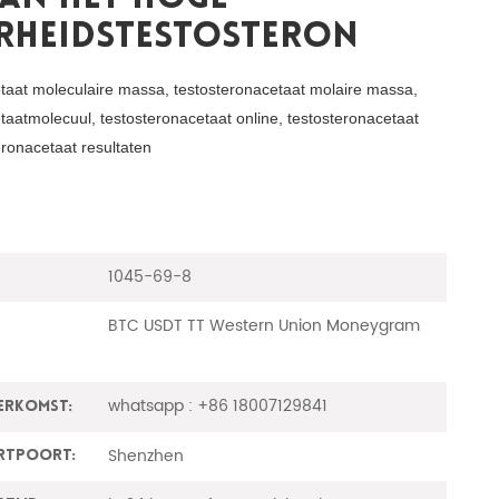
erheidstestosteron
taat moleculaire massa, testosteronacetaat molaire massa,
taatmolecuul, testosteronacetaat online, testosteronacetaat
teronacetaat resultaten
1045-69-8
BTC USDT TT Western Union Moneygram
whatsapp : +86 18007129841
erkomst:
Shenzhen
rtpoort: