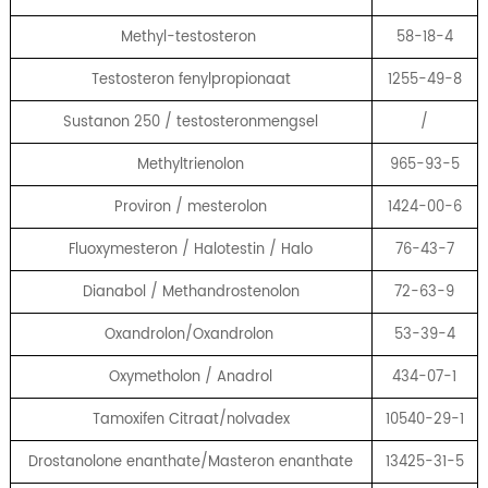
Methyl-testosteron
58-18-4
Testosteron fenylpropionaat
1255-49-8
Sustanon 250 / testosteronmengsel
/
Methyltrienolon
965-93-5
Proviron / mesterolon
1424-00-6
Fluoxymesteron / Halotestin / Halo
76-43-7
Dianabol / Methandrostenolon
72-63-9
Oxandrolon/Oxandrolon
53-39-4
Oxymetholon / Anadrol
434-07-1
Tamoxifen Citraat/nolvadex
10540-29-1
Drostanolone enanthate/Masteron enanthate
13425-31-5