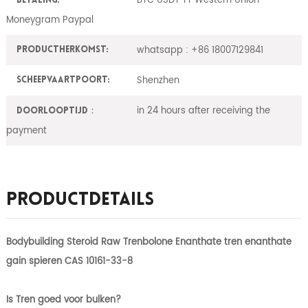
BTC USDT TT Western Union
Betaling:
Moneygram Paypal
whatsapp : +86 18007129841
ProductHerkomst:
Shenzhen
Scheepvaartpoort:
in 24 hours after receiving the
Doorlooptijd：
payment
Productdetails
Bodybuilding Steroid Raw Trenbolone Enanthate tren enanthate
gain spieren CAS 10161-33-8
Is Tren goed voor bulken?