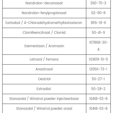
Nandrolon-decanoaat
360-70-3
Nandrolon-fenylpropionaat
62-90-8
turinabol / 4-Chlorodehydromethyltestosteron
855-19-6
Clomifeencitraat / Clomid
50-41-9
107868-30-
Exemestaan ​​/ Aromasin
4
Letrozol / Femara
112809-51-5
Anastrozol
120511-73-1
Oestriol
50-27-1
Estradiol
50-28-2
Stanozolol / Winstrol poeder injecteerbaar
10418-03-8
Stanozolol / Winstrol poeder oraal
10418-03-8