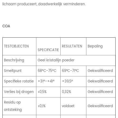
lichaam produceert, daadwerkelijk verminderen.
COA
TESTOBJECTEN
RESULTATEN
Bepaling
SPECIFICATIE
Beschrijving
Geel kristallijn poeder
Smeltpunt
68ºC-75ºC
69°C-71°C
Gekwalificeerd
Specifieke rotatie
+31º-+41º
+39,5º
Gekwalificeerd
Verlies bij drogen
≤0,5%
0,32%
Gekwalificeerd
Residu op
≤0,1%
voldoet
Gekwalificeerd
ontsteking