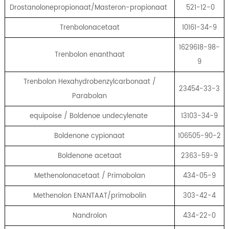
Drostanolonepropionaat/Masteron-propionaat
521-12-0
Trenbolonacetaat
10161-34-9
1629618-98-
Trenbolon enanthaat
9
Trenbolon Hexahydrobenzylcarbonaat /
23454-33-3
Parabolan
equipoise / Boldenoe undecylenate
13103-34-9
Boldenone cypionaat
106505-90-2
Boldenone acetaat
2363-59-9
Methenolonacetaat / Primobolan
434-05-9
Methenolon ENANTAAT/primobolin
303-42-4
Nandrolon
434-22-0