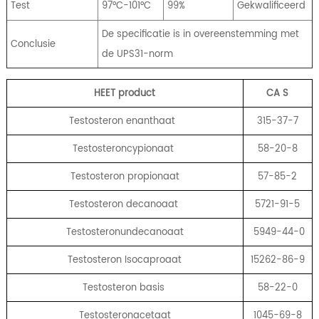
Test
97°C-101°C
99%
Gekwalificeerd
De specificatie is in overeenstemming met
Conclusie
de UPS31-norm
HEET product
CA
S
Testosteron enanthaat
315-37-7
Testosteroncypionaat
58-20-8
Testosteron propionaat
57-85-2
Testosteron decanoaat
5721-91-5
Testosteronundecanoaat
5949-44-0
Testosteron Isocaproaat
15262-86-9
Testosteron basis
58-22-0
Testosteronacetaat
1045-69-8