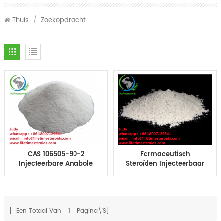
Thuis
/
Zoekopdracht
CAS 106505-90-2
Farmaceutisch
Injecteerbare Anabole
Steroïden Injecteerbaar
Steroid Hormonen
Boldenone Poeder
Boldenone Cyp Beste
Boldenone Cypionate
steroïden
voor Bodybuilding
[ Een Totaal Van
1
Pagina\'s]