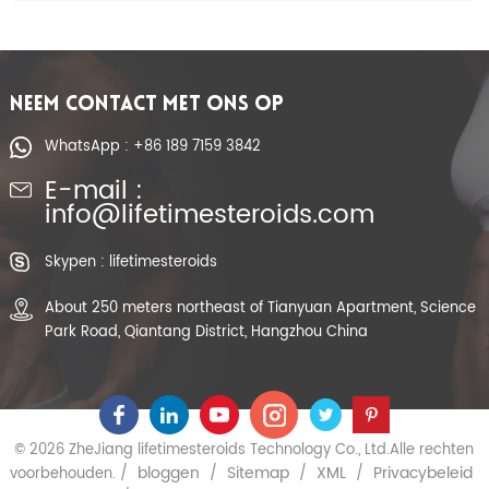
NEEM CONTACT MET ONS OP
WhatsApp : +86 189 7159 3842
E-mail :
info@lifetimesteroids.com
Skypen : lifetimesteroids
About 250 meters northeast of Tianyuan Apartment, Science
Park Road, Qiantang District, Hangzhou China
© 2026 ZheJiang lifetimesteroids Technology Co., Ltd.Alle rechten
bloggen
Sitemap
XML
Privacybeleid
voorbehouden. /
/
/
/