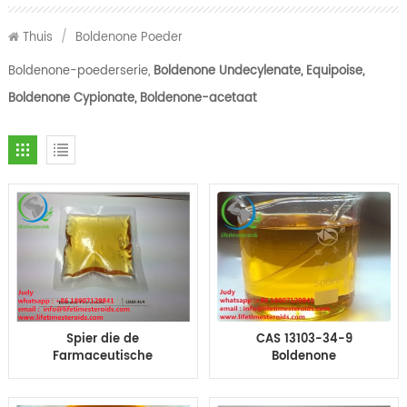
Thuis
/
Boldenone Poeder
Boldenone-poederserie,
Boldenone Undecylenate, Equipoise,
Boldenone Cypionate, Boldenone-acetaat
Spier die de
CAS 13103-34-9
Farmaceutische
Boldenone
Materialen van
Undecylenate-cyclus
Steroïdeneq Equipoise
Scherpe steroïden