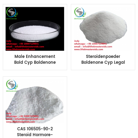
Boldenone Cyp Beste
Boldenone Cypionate
steroïden
voor Bodybuilding
Male Enhancement
Steroïdenpoeder
Bold Cyp Boldenone
Boldenone Cyp Legal
Cyp Menselijke
Muscle Building CAS
groeihormoonsteroïden
106505-90-2
Boldenone Cypionate
Bold Cyp Boldenone
Cyp
CAS 106505-90-2
Steroid Hormore-