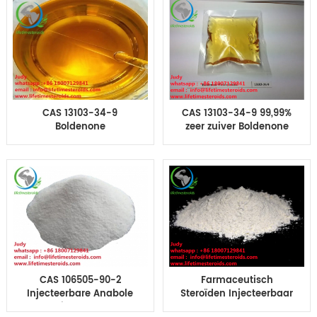
voor Spieraanwinsten
Cyclus Boldenone-
CAS 13103-34-9
steroïden
bereiken
CAS 13103-34-9
CAS 13103-34-9 99,99%
Boldenone
zeer zuiver Boldenone
Undecylenate
Undecylenate poeder
bodybuilding Gele
EQ Equipoise
Olieachtige Vloeistof
voor Bodybuilding
CAS 106505-90-2
Farmaceutisch
Injecteerbare Anabole
Steroïden Injecteerbaar
Steroid Hormonen
Boldenone Poeder