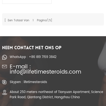
steroïden van
Boldenone Cypionate
Bold Cyp
[ Een Totaal Van
1
Pagina\'s]
NEEM CONTACT MET ONS OP
WhatsApp : +86 189 7159 3842
E-mail :
info@lifetimesteroids.com
Skypen : lifetimesteroids
About 250 meters northeast of Tianyuan Apartment, Science
Park Road, Qiantang District, Hangzhou China