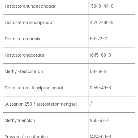
Testosteronundecanoaat
5949-44-0
Testosteron Isocaproaat
15262-86-9
Testosteron basis
58-22-0
Testosteronacetaat
1045-69-8
Methyl-testosteron
58-18-4
Testosteron
fenylpropionaat
1255-49-8
Sustanon 250 / testosteronmengsel
/
Methyltrienolon
965-93-5
Proviron / mesterolon
1424-00-6