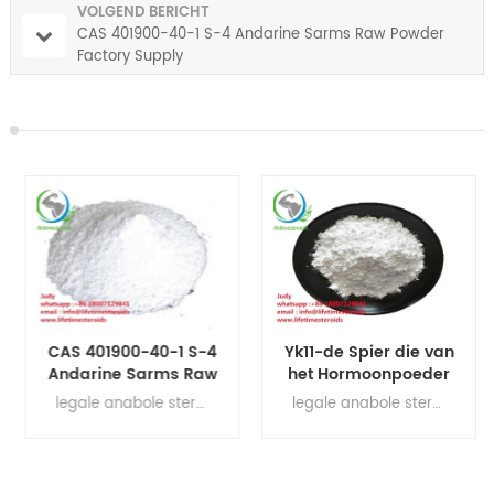
VOLGEND BERICHT
CAS 401900-40-1 S-4 Andarine Sarms Raw Powder
Factory Supply
CAS 401900-40-1 S-4
Yk11-de Spier die van
Andarine Sarms Raw
het Hormoonpoeder
Powder Factory
Ruw Poeder CAS-Nr.
legale anabole steroïden voor spieropbouw , ruw testosteronpoeder, steroïde hormonen, supplementen voor spiergroei Andarijn Andarine Sarms S-4 poeder
legale anabole steroïden voor spieropbouw , ruw testosteronpoeder, steroïde hormonen, supplementen voor spiergroei Yk11-de Spier die van het Hormoonpoeder Ruw Poeder CAS-Nr. bouwt: 1370003-76-1
Supply
bouwt: 1370003-76-1