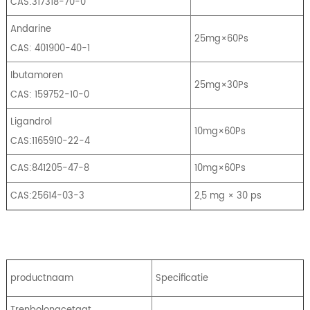
CAS:317318-70-0
Andarine
25mg×60Ps
CAS: 401900-40-1
Ibutamoren
25mg×30Ps
CAS: 159752-10-0
Ligandrol
10mg×60Ps
CAS:1165910-22-4
CAS:841205-47-8
10mg×60Ps
CAS:25614-03-3
2,5 mg × 30 ps
productnaam
Specificatie
Trenbolonacetaat