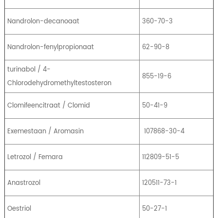
Nandrolon-decanoaat
360-70-3
Nandrolon-fenylpropionaat
62-90-8
turinabol / 4-
855-19-6
Chlorodehydromethyltestosteron
Clomifeencitraat / Clomid
50-41-9
Exemestaan ​​/ Aromasin
107868-30-4
Letrozol / Femara
112809-51-5
Anastrozol
120511-73-1
Oestriol
50-27-1