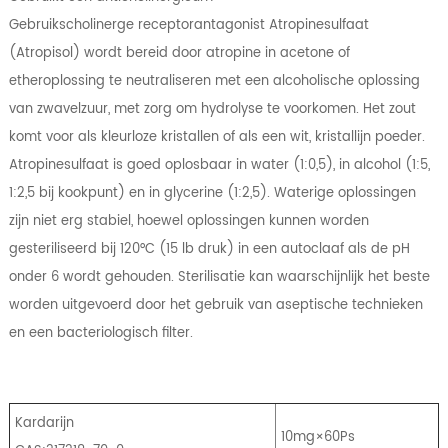
Gebruikscholinerge receptorantagonist Atropinesulfaat
(Atropisol) wordt bereid door atropine in acetone of
etheroplossing te neutraliseren met een alcoholische oplossing
van zwavelzuur, met zorg om hydrolyse te voorkomen. Het zout
komt voor als kleurloze kristallen of als een wit, kristallijn poeder.
Atropinesulfaat is goed oplosbaar in water (1:0,5), in alcohol (1:5,
1:2,5 bij kookpunt) en in glycerine (1:2,5). Waterige oplossingen
zijn niet erg stabiel, hoewel oplossingen kunnen worden
gesteriliseerd bij 120°C (15 lb druk) in een autoclaaf als de pH
onder 6 wordt gehouden. Sterilisatie kan waarschijnlijk het beste
worden uitgevoerd door het gebruik van aseptische technieken
en een bacteriologisch filter.
Kardarijn
10mg×60Ps