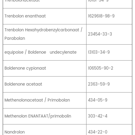
Trenbolonacetaat
10161-34-9
Trenbolon enanthaat
1629618-98-9
Trenbolon Hexahydrobenzylcarbonaat /
23454-33-3
Parabolan
equipoise / Boldenoe
undecylenate
13103-34-9
Boldenone cypionaat
106505-90-2
Boldenone acetaat
2363-59-9
Methenolonacetaat / Primobolan
434-05-9
Methenolon ENANTAAT/primobolin
303-42-4
Nandrolon
434-22-0