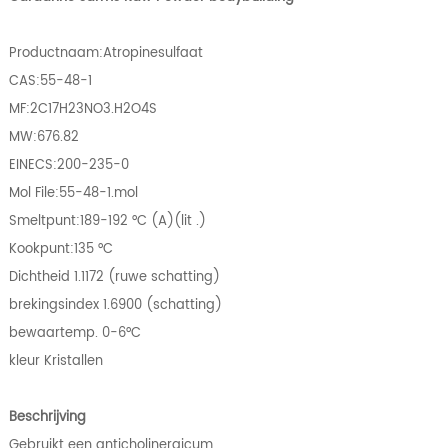
Productnaam:Atropinesulfaat
CAS:55-48-1
MF:2C17H23NO3.H2O4S
MW:676.82
EINECS:200-235-0
Mol File:55-48-1.mol
Smeltpunt:189-192 °C (A)(lit .)
Kookpunt:135 °C
Dichtheid 1.1172 (ruwe schatting)
brekingsindex 1.6900 (schatting)
bewaartemp. 0-6°C
kleur Kristallen
Beschrijving
Gebruikt een anticholinergicum