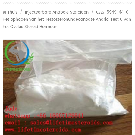
Thuis
/
Injecteerbare Anabole Steroïden
/
CAS: 5949-44-0
Het ophopen van het Testosteronundecanoate Andriol Test U van
het Cyclus Steroid Hormoon