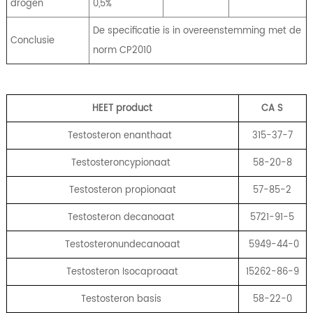
drogen
0,5%
De specificatie is in overeenstemming met de
Conclusie
norm CP2010
HEET product
CA
S
Testosteron enanthaat
315-37-7
Testosteroncypionaat
58-20-8
Testosteron propionaat
57-85-2
Testosteron decanoaat
5721-91-5
Testosteronundecanoaat
5949-44-0
Testosteron Isocaproaat
15262-86-9
Testosteron basis
58-22-0