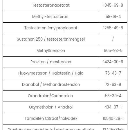
Testosteronacetaat
1045-69-8
Methyl-testosteron
58-18-4
Testosteron fenylpropionaat
1255-49-8
Sustanon 250 / testosteronmengsel
/
Methyltrienolon
965-93-5
Proviron / mesterolon
1424-00-6
Fluoxymesteron / Halotestin / Halo
76-43-7
Dianabol / Methandrostenolon
72-63-9
Oxandrolon/Oxandrolon
53-39-4
Oxymetholon / Anadrol
434-07-1
Tamoxifen Citraat/nolvadex
10540-29-1
Drostanolone enanthate/Masteron enanthate
13425-31-5