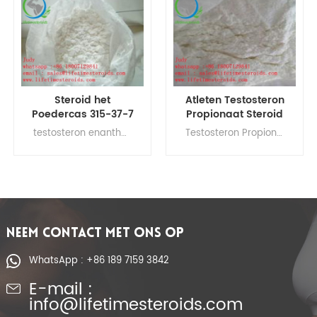
Steroid het
Atleten Testosteron
Poedercas 315-37-7
Propionaat Steroid
99,99% van
Poeder Test P
testosteron enanthate te koop, testosteron enanthate bodybuilding, testosteron enanthate alpha pharma
Testosteron Propionaat poeder, Testosteron Propionaat pct, Testosteron Propionaat recept, Testosteron Propionaat halfwaardetijd, Testosteron Propionaat 100 mg dosering, Testosteron Propionaat dosering voor opbouw, Testosteron Propionaat 100 mg, Testosteron Propionaat gebruikt
testosteronenanthate
Supplement voor
Zuiverheid voor de
Bodybuilder 57-85-2
Aanwinst van de
Steroid Hormonen
Bodybuildingspier
bodybuilding
NEEM CONTACT MET ONS OP
WhatsApp : +86 189 7159 3842
E-mail :
info@lifetimesteroids.com