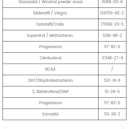
Stanozolol / Winstrol poeder oraal
10418-03-8
Sildenafil / Viagra
139755-83-2
Tadalafil/Cialis
171596-29-5
Superdrol / Methasteron
3381-88-2
Progesteron
57-83-0
Clenbuterol
37148-27-9
BCAA
/
DHT/Dihydrotestosteron
521-18-6
2, 4Dinitrofenol/DNP
51-28-5
Progesteron
57-83-0
Estradiol
50-28-2