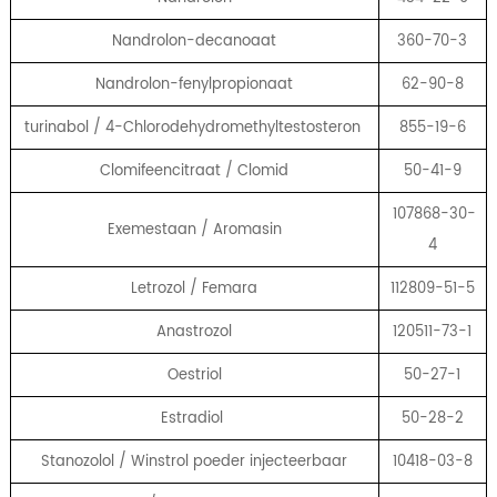
Nandrolon-decanoaat
360-70-3
Nandrolon-fenylpropionaat
62-90-8
turinabol / 4-Chlorodehydromethyltestosteron
855-19-6
Clomifeencitraat / Clomid
50-41-9
107868-30-
Exemestaan ​​/ Aromasin
4
Letrozol / Femara
112809-51-5
Anastrozol
120511-73-1
Oestriol
50-27-1
Estradiol
50-28-2
Stanozolol / Winstrol poeder injecteerbaar
10418-03-8