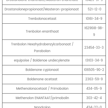
Drostanolonepropionaat/Masteron-propionaat
521-12-0
Trenbolonacetaat
10161-34-9
1629618-98-
Trenbolon enanthaat
9
Trenbolon Hexahydrobenzylcarbonaat /
23454-33-3
Parabolan
equipoise / Boldenoe undecylenate
13103-34-9
Boldenone cypionaat
106505-90-2
Boldenone acetaat
2363-59-9
Methenolonacetaat / Primobolan
434-05-9
Methenolon ENANTAAT/primobolin
303-42-4
Nandrolon
434-22-0