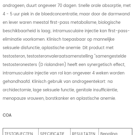
androgeen, duurt ongeveer 70 dagen. Snelle orale absorptie, met
4 - 5 uur piek in de bloedconcentratie, maar door de darmwand
en lever waren meestal first-pass metabolisme, biologische
beschikbaarheid is laag; intramusculaire injectie kan first-pass-
eliminatie voorkomen. Klinisch toepasbaar op mannelijke
seksuele disfunctie, aplastische anemie. Dit product met
testosteron, testosteronvaleraatsamenstelling "samengestelde
testosteronesters (D riolandren) heeft een synergetisch effect,
intramusculaire injectie van rol kan ongeveer 4 weken worden
gehandhaafd. Klinisch gebruik van androgeentekort: na
orchidectomie, lage seksuele functie, genitale insufficiëntie,
menopauze vrouwen, borstkanker en aplastische anemie.
COA
TESTOBJECTEN
SPECIFICATIE
RESULTATEN
Bepaling