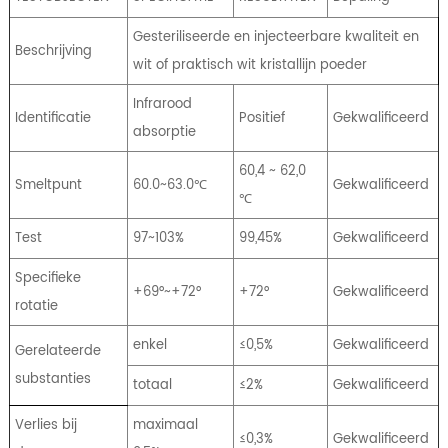
Gesteriliseerde en injecteerbare kwaliteit en
Beschrijving
wit of praktisch wit kristallijn poeder
Infrarood
Identificatie
Positief
Gekwalificeerd
absorptie
60,4 ~ 62,0
Smeltpunt
60.0~63.0℃
Gekwalificeerd
℃
Test
97~103%
99,45%
Gekwalificeerd
Specifieke
+69°~+72°
+72°
Gekwalificeerd
rotatie
enkel
≤0,5%
Gekwalificeerd
Gerelateerde
substanties
totaal
≤2%
Gekwalificeerd
Verlies bij
maximaal
≤0,3%
Gekwalificeerd