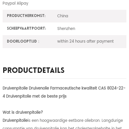
Paypal Alipay
China
ProductHerkomst:
Shenzhen
Scheepvaartpoort:
within 24 hours after payment
Doorlooptijd：
Productdetails
Druivenpitolie Druivenolie Farmaceutische kwaliteit CAS 8024-22-
4 Druivenpitolie met de beste prijs
Wat is druivenpitolie?
Druivenpitolie
is een hoogwaardige eetbare oliebron. Langdurige
consumptie van druivenpitolie kan het cholesterolgehalte in het