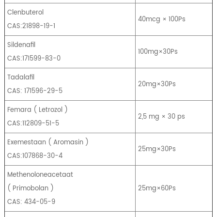
Clenbuterol
40mcg × 100Ps
CAS:21898-19-1
Sildenafil
100mg×30Ps
CAS:171599-83-0
Tadalafil
20mg×30Ps
CAS: 171596-29-5
Femara
(
Letrozol
)
2,5 mg × 30 ps
CAS:112809-51-5
Exemestaan
​​(
Aromasin
)
25mg×30Ps
CAS:107868-30-4
Methenoloneacetaat
(
Primobolan
)
25mg×60Ps
CAS: 434-05-9