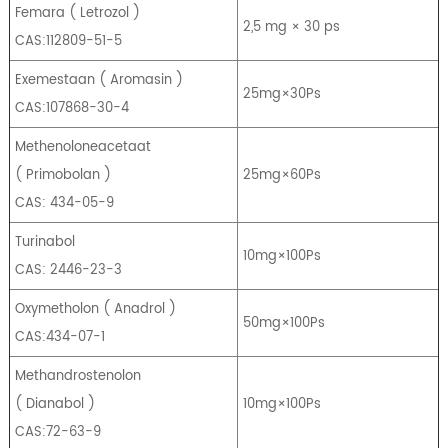
Femara
(
Letrozol
)
2,5 mg × 30 ps
CAS:112809-51-5
Exemestaan
​​(
Aromasin
)
25mg×30Ps
CAS:107868-30-4
Methenoloneacetaat
(
Primobolan
)
25mg×60Ps
CAS: 434-05-9
Turinabol
10mg×100Ps
CAS: 2446-23-3
Oxymetholon
(
Anadrol
)
50mg×100Ps
CAS:434-07-1
Methandrostenolon
(
Dianabol
)
10mg×100Ps
CAS:72-63-9