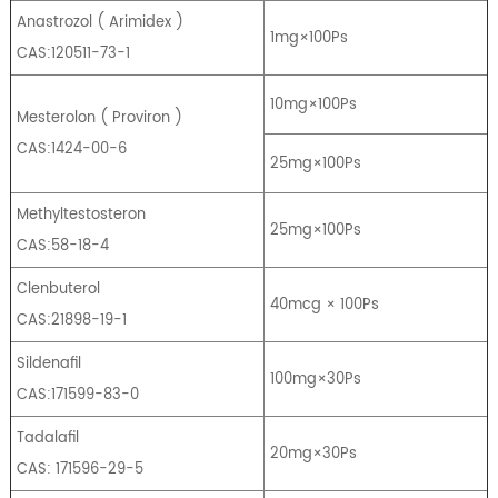
Anastrozol
(
Arimidex
)
1mg×100Ps
CAS:120511-73-1
10mg×100Ps
Mesterolon
(
Proviron
)
CAS:1424-00-6
25mg×100Ps
Methyltestosteron
25mg×100Ps
CAS:58-18-4
Clenbuterol
40mcg × 100Ps
CAS:21898-19-1
Sildenafil
100mg×30Ps
CAS:171599-83-0
Tadalafil
20mg×30Ps
CAS: 171596-29-5