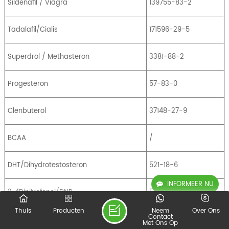
Sildenafil / Viagra
139755-83-2
Tadalafil/Cialis
171596-29-5
Superdrol / Methasteron
3381-88-2
Progesteron
57-83-0
Clenbuterol
37148-27-9
BCAA
/
DHT/Dihydrotestosteron
521-18-6
INFORMEER NU
2, 4Dinitrofenol/DNP
51-28-5
Thuis
Producten
Neem
Over Ons
Contact
Progesteron
57-83-0
Met Ons Op