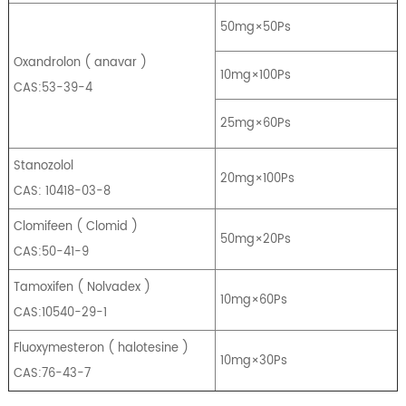
50mg×50Ps
Oxandrolon
(
anavar
)
10mg×100Ps
CAS:53-39-4
25mg×60Ps
Stanozolol
20mg×100Ps
CAS: 10418-03-8
Clomifeen
(
Clomid
)
50mg×20Ps
CAS:50-41-9
Tamoxifen
(
Nolvadex
)
10mg×60Ps
CAS:10540-29-1
Fluoxymesteron
(
halotesine
)
10mg×30Ps
CAS:76-43-7