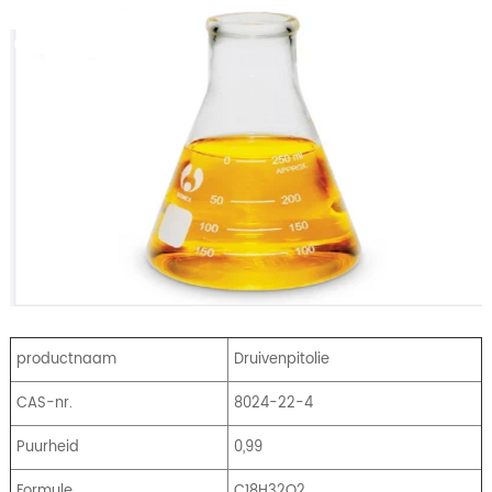
productnaam
Druivenpitolie
CAS-nr.
8024-22-4
Puurheid
0,99
Formule
C18H32O2