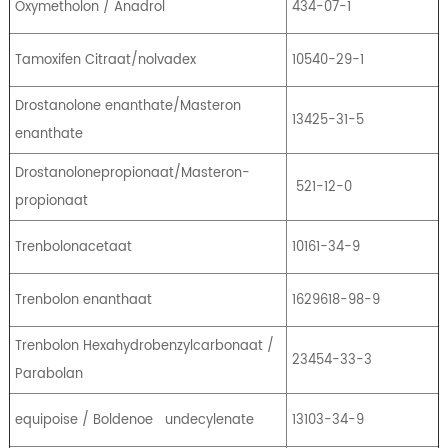
Oxymetholon / Anadrol
434-07-1
Tamoxifen Citraat/nolvadex
10540-29-1
Drostanolone enanthate/Masteron
13425-31-5
enanthate
Drostanolonepropionaat/Masteron-
521-12-0
propionaat
Trenbolonacetaat
10161-34-9
Trenbolon enanthaat
1629618-98-9
Trenbolon Hexahydrobenzylcarbonaat /
23454-33-3
Parabolan
equipoise / Boldenoe
undecylenate
13103-34-9