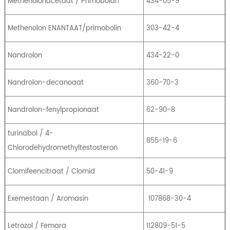
Methenolonacetaat / Primobolan
434-05-9
Methenolon ENANTAAT/primobolin
303-42-4
Nandrolon
434-22-0
Nandrolon-decanoaat
360-70-3
Nandrolon-fenylpropionaat
62-90-8
turinabol / 4-
855-19-6
Chlorodehydromethyltestosteron
Clomifeencitraat / Clomid
50-41-9
Exemestaan ​​/ Aromasin
107868-30-4
Letrozol / Femara
112809-51-5