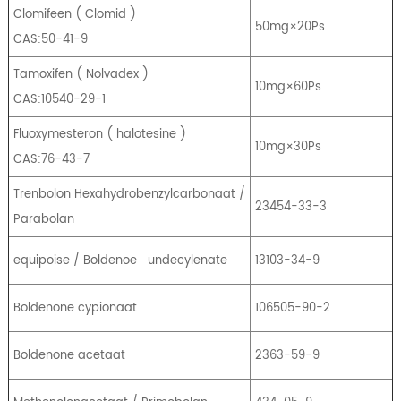
Clomifeen
(
Clomid
)
50mg×20Ps
CAS:50-41-9
Tamoxifen
(
Nolvadex
)
10mg×60Ps
CAS:10540-29-1
Fluoxymesteron
(
halotesine
)
10mg×30Ps
CAS:76-43-7
Trenbolon Hexahydrobenzylcarbonaat /
23454-33-3
Parabolan
equipoise / Boldenoe
undecylenate
13103-34-9
Boldenone cypionaat
106505-90-2
Boldenone acetaat
2363-59-9