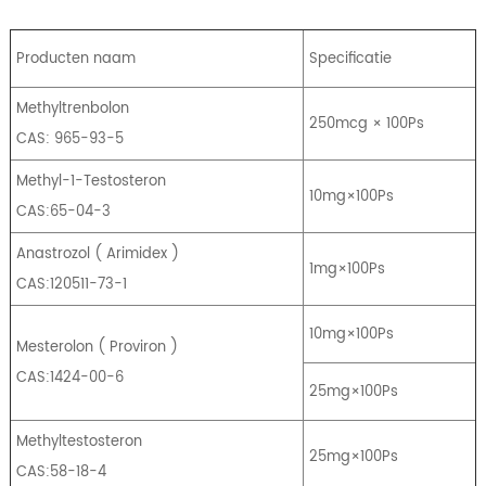
Producten naam
Specificatie
Methyltrenbolon
250mcg × 100Ps
CAS: 965-93-5
Methyl-1-Testosteron
10mg×100Ps
CAS:65-04-3
Anastrozol
(
Arimidex
)
1mg×100Ps
CAS:120511-73-1
10mg×100Ps
Mesterolon
(
Proviron
)
CAS:1424-00-6
25mg×100Ps
Methyltestosteron
25mg×100Ps
CAS:58-18-4