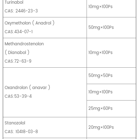
Turinabol
10mg×100Ps
CAS: 2446-23-3
Oxymetholon
(
Anadrol
)
50mg×100Ps
CAS:434-07-1
Methandrostenolon
(
Dianabol
)
10mg×100Ps
CAS:72-63-9
50mg×50Ps
Oxandrolon
(
anavar
)
10mg×100Ps
CAS:53-39-4
25mg×60Ps
Stanozolol
20mg×100Ps
CAS: 10418-03-8