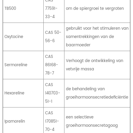
CAS
TB500
77591-
om de spiergroei te vergroten
33-4
gebruikt voor het stimuleren van
CAS 50-
Oxytocine
samentrekkingen van de
56-6
baarmoeder
CAS
Verhoogt de ontwikkeling van
Sermoreline
86168-
vetvrije massa
78-7
CAS
de behandeling van
Hexareline
140703-
groeihormoonsecretiedeficiëntie
51-1
CAS
een selectieve
Ipamorelin
170851-
groeihormoonsecretagoog
70-4