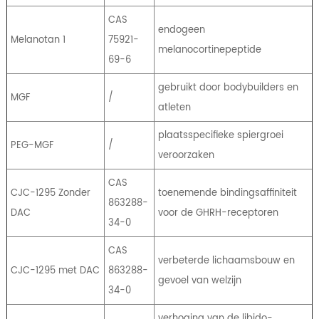
CAS
endogeen
Melanotan 1
75921-
melanocortinepeptide
69-6
gebruikt door bodybuilders en
MGF
/
atleten
plaatsspecifieke spiergroei
PEG-MGF
/
veroorzaken
CAS
CJC-1295 Zonder
toenemende bindingsaffiniteit
863288-
DAC
voor de GHRH-receptoren
34-0
CAS
verbeterde lichaamsbouw en
CJC-1295 met DAC
863288-
gevoel van welzijn
34-0
verhoging van de libido-