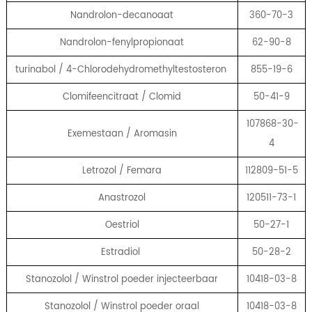
Nandrolon-decanoaat
360-70-3
Nandrolon-fenylpropionaat
62-90-8
turinabol / 4-Chlorodehydromethyltestosteron
855-19-6
Clomifeencitraat / Clomid
50-41-9
107868-30-
Exemestaan ​​/ Aromasin
4
Letrozol / Femara
112809-51-5
Anastrozol
120511-73-1
Oestriol
50-27-1
Estradiol
50-28-2
Stanozolol / Winstrol poeder injecteerbaar
10418-03-8
Stanozolol / Winstrol poeder oraal
10418-03-8