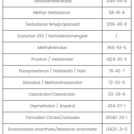
Testosteronacetaat
1045-69-8
Methyl-testosteron
58-18-4
Testosteron fenylpropionaat
1255-49-8
Sustanon 250 / testosteronmengsel
/
Methyltrienolon
965-93-5
Proviron / mesterolon
1424-00-6
Fluoxymesteron / Halotestin / Halo
76-43-7
Dianabol / Methandrostenolon
72-63-9
Oxandrolon/Oxandrolon
53-39-4
Oxymetholon / Anadrol
434-07-1
Tamoxifen Citraat/nolvadex
10540-29-1
Drostanolone enanthate/Masteron enanthate
13425-31-5