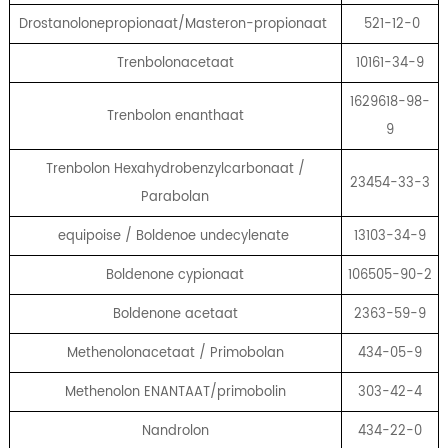
Drostanolonepropionaat/Masteron-propionaat
521-12-0
Trenbolonacetaat
10161-34-9
1629618-98-
Trenbolon enanthaat
9
Trenbolon Hexahydrobenzylcarbonaat /
23454-33-3
Parabolan
equipoise / Boldenoe undecylenate
13103-34-9
Boldenone cypionaat
106505-90-2
Boldenone acetaat
2363-59-9
Methenolonacetaat / Primobolan
434-05-9
Methenolon ENANTAAT/primobolin
303-42-4
Nandrolon
434-22-0