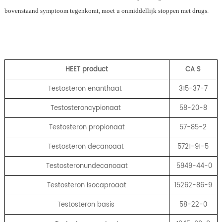
bovenstaand symptoom tegenkomt, moet u onmiddellijk stoppen met drugs.
HEET product
CA
S
Testosteron enanthaat
315-37-7
Testosteroncypionaat
58-20-8
Testosteron propionaat
57-85-2
Testosteron decanoaat
5721-91-5
Testosteronundecanoaat
5949-44-0
Testosteron Isocaproaat
15262-86-9
Testosteron basis
58-22-0