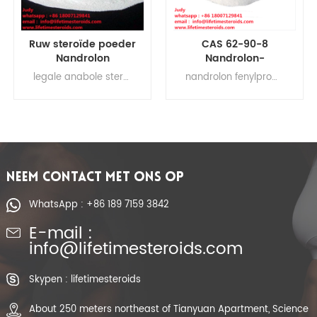
CAS 62-90-8
Wettelijke spiergroei
Nandrolon-
Nandrolon
fenylpropionaat
fenylpropionaat
nandrolon fenylpropionaat reddit, nandrolon fenylpropionaat recept, nandrolon fenylpropionaat gebruik, nandrolon fenylpropionaat injectie gebruik, nandrolon fenylpropionaat (npp), nandrolon fenylpropionaat gebruik
durabolin nandrolon-fenylpropionaat, nandrolon-fenylpropionaat alfa-pharma, nandrolon en fenylpropionaat, nandrolon-decanoaat-alfa-pharma, nandrolon-fenylpropionaat voordelen
Durabolin
deca durabolin NPP
Spieropbouw
CAS 62-90-8
NEEM CONTACT MET ONS OP
WhatsApp : +86 189 7159 3842
E-mail :
info@lifetimesteroids.com
Skypen : lifetimesteroids
About 250 meters northeast of Tianyuan Apartment, Science