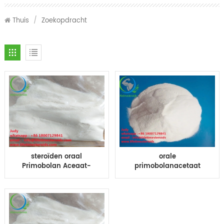
Thuis
/
Zoekopdracht
steroïden oraal
orale
Primobolan Aceaat-
primobolanacetaat
10mg pillen tabletten
Verhoog seksueel
tabs oraal Primobolan
verlangen
voor bodybuilding
Methenolone-acetaat
BodyBuilding CAS 434-
05-9