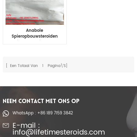
Anabole
Spieropbouwsteroïden
primo een primo aas
Anabole Hormonen
Spieropbouwsteroïdenpoeder
[ Een Totaal Van
1
Pagina\'s]
NEEM CONTACT MET ONS OP
WhatsApp : +86 189 7159 3842
E-mail :
info@lifetimesteroids.com