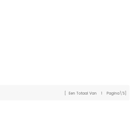
[ Een Totaal Van
1
Pagina\'s]