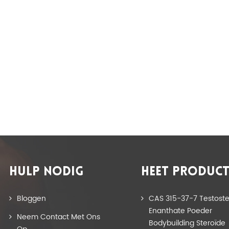
HULP NODIG
HEET PRODUC
Bloggen
CAS 315-37-7 Testost
Enanthate Poeder
Neem Contact Met Ons
Bodybuilding Steroïde