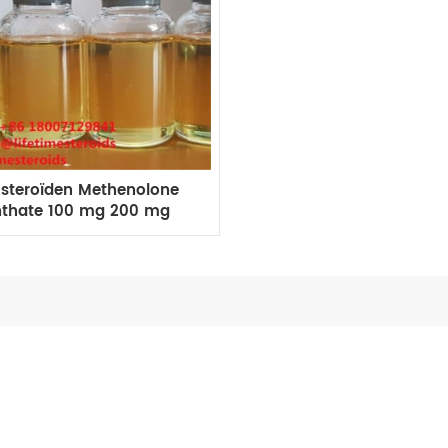
steroïden Methenolone
thate 100 mg 200 mg
injectie primo-100 primo
200 mg 10 ml