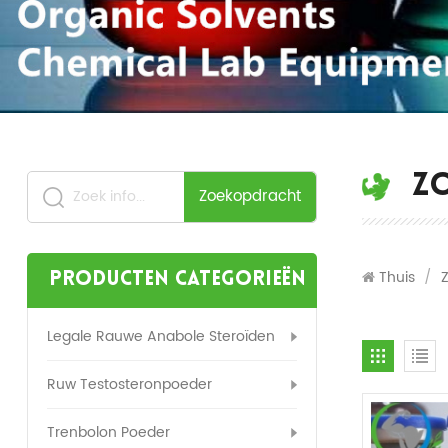
Z
Zoekopdracht
Thuis
/
Producten categorieën
Legale Rauwe Anabole Steroïden
Ruw Testosteronpoeder
Trenbolon Poeder