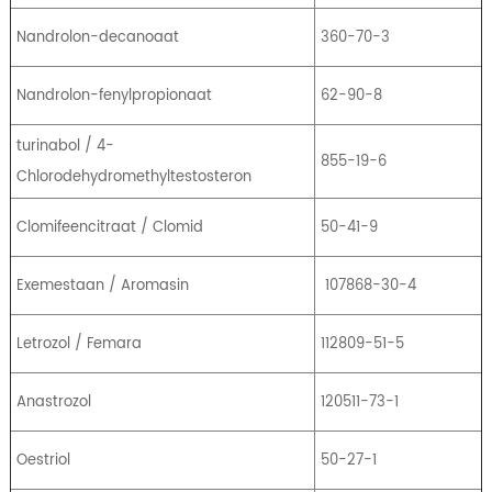
Nandrolon-decanoaat
360-70-3
Nandrolon-fenylpropionaat
62-90-8
turinabol / 4-
855-19-6
Chlorodehydromethyltestosteron
Clomifeencitraat / Clomid
50-41-9
Exemestaan ​​/ Aromasin
107868-30-4
Letrozol / Femara
112809-51-5
Anastrozol
120511-73-1
Oestriol
50-27-1