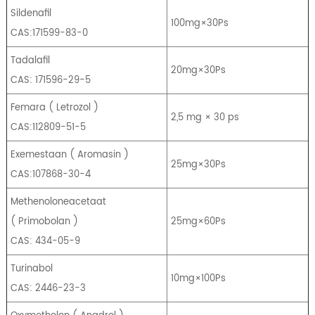
Sildenafil
100mg×30Ps
CAS:171599-83-0
Tadalafil
20mg×30Ps
CAS: 171596-29-5
Femara
(
Letrozol
)
2,5 mg × 30 ps
CAS:112809-51-5
Exemestaan
​​(
Aromasin
)
25mg×30Ps
CAS:107868-30-4
Methenoloneacetaat
(
Primobolan
)
25mg×60Ps
CAS: 434-05-9
Turinabol
10mg×100Ps
CAS: 2446-23-3