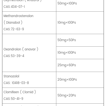
Oxymetholon
(
Anadrol
)
50mg×100Ps
CAS:434-07-1
Methandrostenolon
(
Dianabol
)
10mg×100Ps
CAS:72-63-9
50mg×50Ps
Oxandrolon
(
anavar
)
10mg×100Ps
CAS:53-39-4
25mg×60Ps
Stanozolol
20mg×100Ps
CAS: 10418-03-8
Clomifeen
(
Clomid
)
50mg×20Ps
CAS:50-41-9