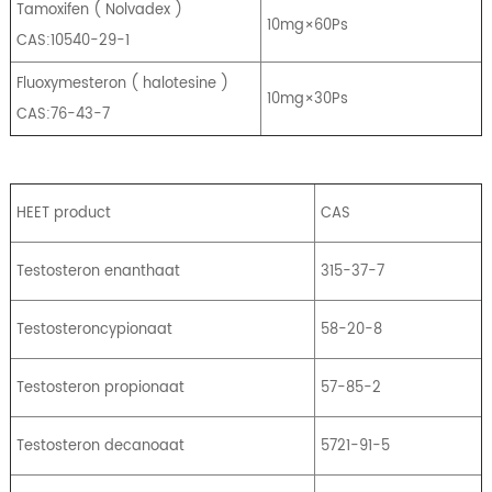
Tamoxifen
(
Nolvadex
)
10mg×60Ps
CAS:10540-29-1
Fluoxymesteron
(
halotesine
)
10mg×30Ps
CAS:76-43-7
HEET product
CAS
Testosteron enanthaat
315-37-7
Testosteroncypionaat
58-20-8
Testosteron propionaat
57-85-2
Testosteron decanoaat
5721-91-5