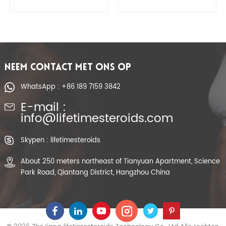
orale Halotestin-10
Mesterolones
mg pillen prijs voor
tabletten proviron
bodybuilding
pillen tabletten orale
proviron 25 mg 50
mg voor
bodybuilding
NEEM CONTACT MET ONS OP
WhatsApp : +86 189 7159 3842
E-mail :
info@lifetimesteroids.com
Skypen : lifetimesteroids
About 250 meters northeast of Tianyuan Apartment, Science
Park Road, Qiantang District, Hangzhou China