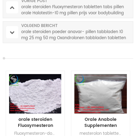
VORIGE POST
orale steroïden Fluoxymesteron tabletten tabs pillen
orale Halotestin-10 mg pillen prijs voor bodybuilding
VOLGEND BERICHT
orale steroïden poeder anavar- pillen tabbladen 10
mg 25 mg 50 mg Oxandrolonen tabbladen tabletten
CAS NO.53-39-4 in de VS VK
orale steroïden
Orale Anabole
Fluoxymesteron
Supplementen
tabletten tabs pillen
steroïden
Fluoxymesteron-dosering, Fluoxymesteron-voordelen, Fluoxymesteron-bijwerkingen Fluoxymesteron gebruikt, fluoxymesteron 5 mg, halotestin 10 mg, hoe lang kunt u halotestin gebruiken
mesterolon tabletten online, proviron 25 mg tablet mesterolon, provibol mesterolon 25 mg, mesterolon tabletten prijs, mesterolon tabletten dosering, tabblad mesterolon 25 mg