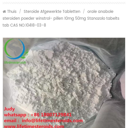
Thuis
/
Steroïde Afgewerkte Tabletten
/
orale anabole
steroïden poeder winstrol- pillen 10mg 50mg Stanozolo tabelts
tab CAS NO.10418-03-8