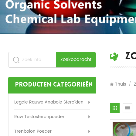
Z
Zoekopdracht
Thuis
/
Producten categorieën
Legale Rauwe Anabole Steroïden
Ruw Testosteronpoeder
Trenbolon Poeder