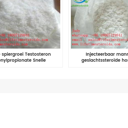
e spiergroei Testosteron
Injecteerbaar mann
nylpropionate Snelle
geslachtssteroïde h
ergroei CAS 1255-49-8
testosteron fenylpro
TPP verbetert de spi