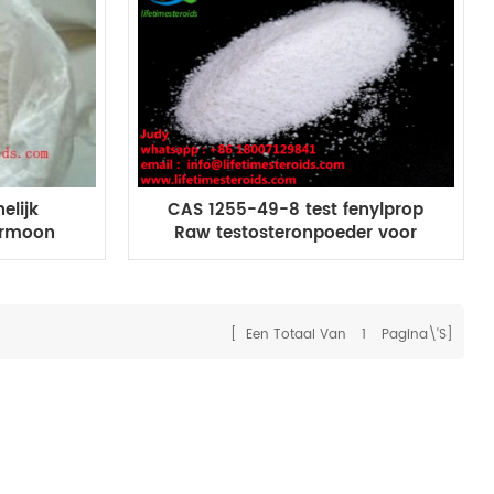
elijk
CAS 1255-49-8 test fenylprop
ormoon
Raw testosteronpoeder voor
pionaat
mannelijke spieropbouw
ermassa
[ Een Totaal Van
1
Pagina\'s]