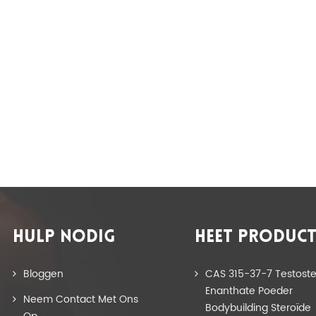
HULP NODIG
HEET PRODUC
Bloggen
CAS 315-37-7 Testost
Enanthate Poeder
Neem Contact Met Ons
Bodybuilding Steroïde