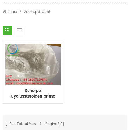
Thuis
/
Zoekopdracht
Scherpe
Cyclussteroïden primo
e primo enanthate voor
de Spiergroei CAS Nr
303-42-4
[ Een Totaal Van
1
Pagina\'s]