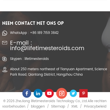
NEEM CONTACT MET ONS OP
WhatsApp : +86 189 7159 3842
E-mail :
info@lifetimesteroids.com
Skypen : lifetimesteroids
About 250 meters northeast of Tianyuan Apartment, Science
Park Road, Qiantang District, Hangzhou China
© 2026 ZheJiang lifetimesteroids Technology Co., Ltd.Alle rechten
bloggen
Sitemap
XML
Privacybeleid
voorbehouden. /
/
/
/