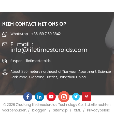
NEEM CONTACT MET ONS OP
WhatsApp : +86 189 7159 3842
E-mail :
info@lifetimesteroids.com
Skypen : lifetimesteroids
About 250 meters northeast of Tianyuan Apartment, Science
Park Road, Qiantang District, Hangzhou China
© 2026 ZheJiang lifetimesteroids Technology Co., Ltd.Alle rechten
bloggen
Sitemap
XML
Privacybeleid
voorbehouden. /
/
/
/