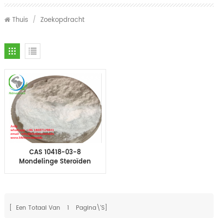
Thuis
/
Zoekopdracht
CAS 10418-03-8
Mondelinge Steroïden
Stanozolol Winstrol
winny voor
Bodybuilding
[ Een Totaal Van
1
Pagina\'s]