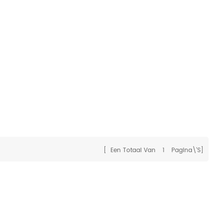
[ Een Totaal Van
1
Pagina\'s]