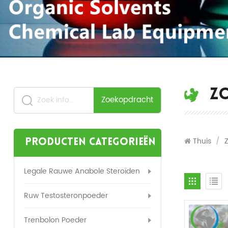
Z
Zoekopdracht
Thuis
/
Producten categorieën
Legale Rauwe Anabole Steroïden
Ruw Testosteronpoeder
Trenbolon Poeder