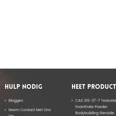
HULP NODIG
HEET PRODUC
Bloggen
CAS 315-37-7 Testost
Enanthate Poeder
Neem Contact Met Ons
Bodybuilding Steroïde