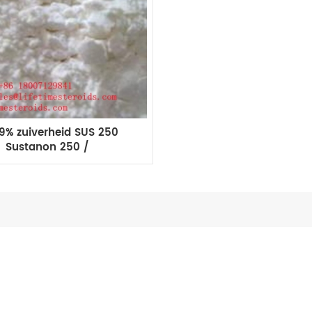
9% zuiverheid SUS 250
Sustanon 250 /
steronmengsel Anabole
steroïden