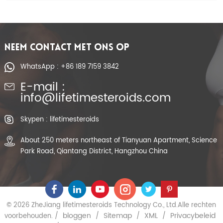
NEEM CONTACT MET ONS OP
WhatsApp : +86 189 7159 3842
E-mail :
info@lifetimesteroids.com
Skypen : lifetimesteroids
About 250 meters northeast of Tianyuan Apartment, Science
Park Road, Qiantang District, Hangzhou China
© 2026 ZheJiang lifetimesteroids Technology Co., Ltd.Alle rechten
bloggen
Sitemap
XML
Privacybeleid
voorbehouden. /
/
/
/