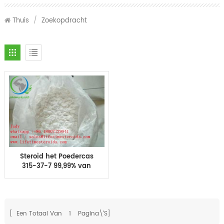
Thuis
/
Zoekopdracht
Steroid het Poedercas
315-37-7 99,99% van
testosteronenanthate
Zuiverheid voor de
Aanwinst van de
Bodybuildingspier
[ Een Totaal Van
1
Pagina\'s]