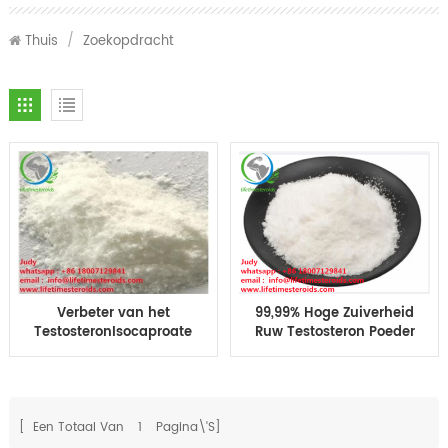
Thuis
/
Zoekopdracht
Verbeter van het
99,99% Hoge Zuiverheid
TestosteronIsocaproate
Ruw Testosteron Poeder
Iso van de Spiermassa
Test Iso Steroïden
de Test Isocaproate
Hormoon
bodybuilding CAS
15262-86-9
[ Een Totaal Van
1
Pagina\'s]