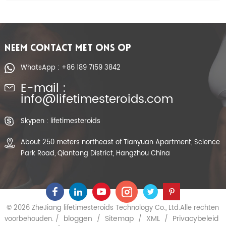
NEEM CONTACT MET ONS OP
WhatsApp : +86 189 7159 3842
E-mail :
info@lifetimesteroids.com
Skypen : lifetimesteroids
About 250 meters northeast of Tianyuan Apartment, Science
Park Road, Qiantang District, Hangzhou China
© 2026 ZheJiang lifetimesteroids Technology Co., Ltd.Alle rechten
bloggen
Sitemap
XML
Privacybeleid
voorbehouden. /
/
/
/