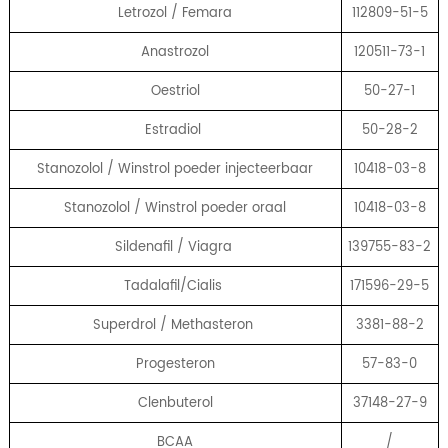
Letrozol / Femara
112809-51-5
Anastrozol
120511-73-1
Oestriol
50-27-1
Estradiol
50-28-2
Stanozolol / Winstrol poeder injecteerbaar
10418-03-8
Stanozolol / Winstrol poeder oraal
10418-03-8
Sildenafil / Viagra
139755-83-2
Tadalafil/Cialis
171596-29-5
Superdrol / Methasteron
3381-88-2
Progesteron
57-83-0
Clenbuterol
37148-27-9
BCAA
/