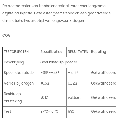
De acetaatester van trenbolonacetaat zorgt voor langzame
afgifte na injectie. Deze ester geeft trenbolon een geactiveerde
eliminatiehalfwaardetijd van ongeveer 3 dagen
COA
TESTOBJECTEN
Specificaties
RESULTATEN
Bepaling
Beschrijving
Geel kristallijn poeder
Specifieke rotatie
+39º-+43º
+41,5º
Gekwalificeerd
Verlies bij drogen
≤0,5%
0,32%
Gekwalificeerd
Residu op
≤0,1%
voldoet
Gekwalificeerd
ontsteking
Test
97°C-101°C
99%
Gekwalificeerd