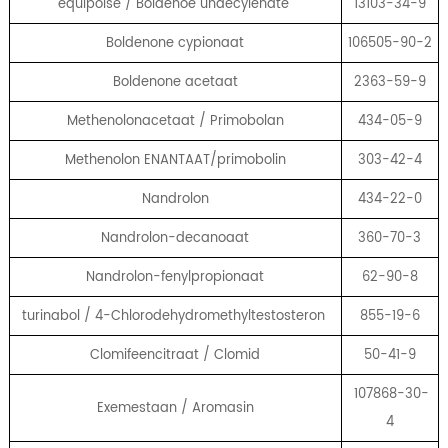
equipoise / Boldenoe undecylenate
13103-34-9
Boldenone cypionaat
106505-90-2
Boldenone acetaat
2363-59-9
Methenolonacetaat / Primobolan
434-05-9
Methenolon ENANTAAT/primobolin
303-42-4
Nandrolon
434-22-0
Nandrolon-decanoaat
360-70-3
Nandrolon-fenylpropionaat
62-90-8
turinabol / 4-Chlorodehydromethyltestosteron
855-19-6
Clomifeencitraat / Clomid
50-41-9
107868-30-
Exemestaan ​​/ Aromasin
4