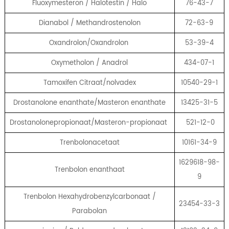
Fluoxymesteron / Halotestin / Halo
76-43-7
Dianabol / Methandrostenolon
72-63-9
Oxandrolon/Oxandrolon
53-39-4
Oxymetholon / Anadrol
434-07-1
Tamoxifen Citraat/nolvadex
10540-29-1
Drostanolone enanthate/Masteron enanthate
13425-31-5
Drostanolonepropionaat/Masteron-propionaat
521-12-0
Trenbolonacetaat
10161-34-9
1629618-98-
Trenbolon enanthaat
9
Trenbolon Hexahydrobenzylcarbonaat /
23454-33-3
Parabolan