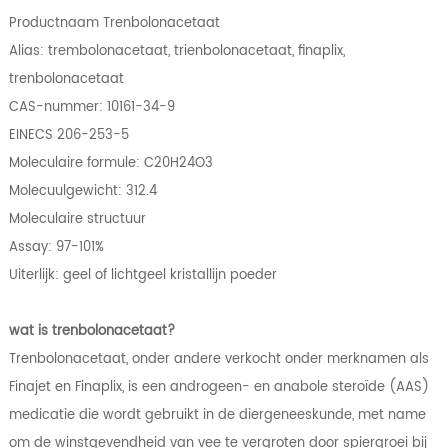
Productnaam Trenbolonacetaat
Alias: trembolonacetaat, trienbolonacetaat, finaplix,
trenbolonacetaat
CAS-nummer: 10161-34-9
EINECS 206-253-5
Moleculaire formule: C20H24O3
Molecuulgewicht: 312.4
Moleculaire structuur
Assay: 97-101%
Uiterlijk: geel of lichtgeel kristallijn poeder
wat is trenbolonacetaat?
Trenbolonacetaat, onder andere verkocht onder merknamen als
Finajet en Finaplix, is een androgeen- en anabole steroïde (AAS)
medicatie die wordt gebruikt in de diergeneeskunde, met name
om de winstgevendheid van vee te vergroten door spiergroei bij