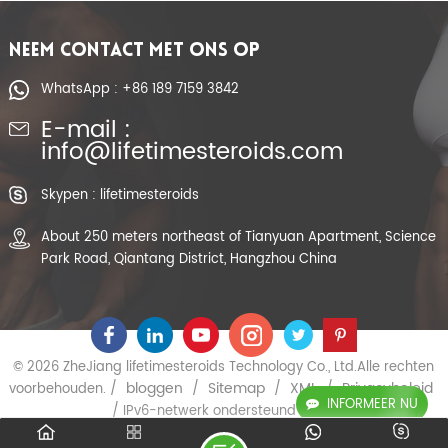
NEEM CONTACT MET ONS OP
WhatsApp : +86 189 7159 3842
E-mail :
info@lifetimesteroids.com
Skypen : lifetimesteroids
About 250 meters northeast of Tianyuan Apartment, Science
Park Road, Qiantang District, Hangzhou China
© 2026 ZheJiang lifetimesteroids Technology Co., Ltd.Alle rechten
bloggen
Sitemap
XML
Privacybeleid
voorbehouden. /
/
/
/
INFORMEER NU
/ IPv6-netwerk ondersteund