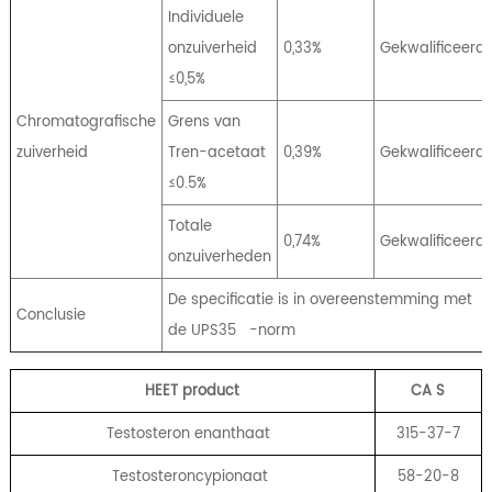
Individuele
onzuiverheid
0,33%
Gekwalificeerd
≤0,5%
Chromatografische
Grens van
zuiverheid
Tren-acetaat
0,39%
Gekwalificeerd
≤0.5%
Totale
0,74%
Gekwalificeerd
onzuiverheden
De specificatie is in overeenstemming met
Conclusie
de UPS35
-norm
HEET product
CA
S
Testosteron enanthaat
315-37-7
Testosteroncypionaat
58-20-8