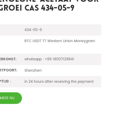
groei CAS 434-05-9
434-05-9
BTC USDT TT Western Union Moneygram
whatsapp : +86 18007129841
erkomst:
Shenzhen
rtpoort:
in 24 hours after receiving the payment
ptijd：
RMEER NU