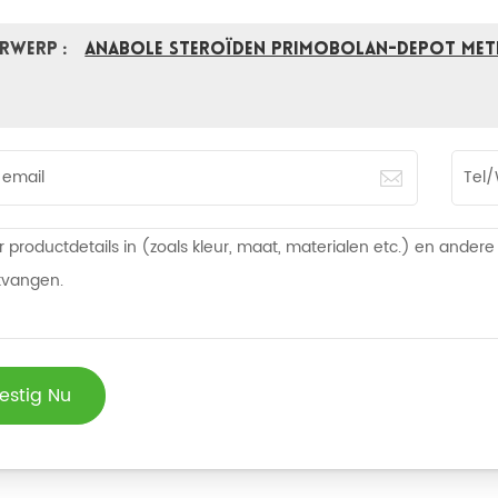
rwerp :
Anabole steroïden Primobolan-depot Meth
estig Nu