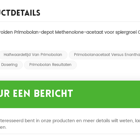
ctdetails
roïden Primobolan-depot Methenolone-acetaat voor spiergroe
Halfwaardetijd Van Primobolan
Primobolanacetaat Versus Enanth
 Dosering
Primobolan Resultaten
ur Een Bericht
nteresseerd bent in onze producten en meer details wilt weten, laa
en.