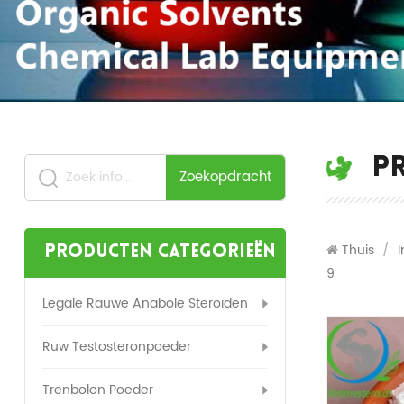
P
Zoekopdracht
Thuis
/
Producten categorieën
9
Legale Rauwe Anabole Steroïden
Ruw Testosteronpoeder
Trenbolon Poeder