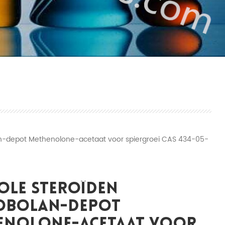
n-depot Methenolone-acetaat voor spiergroei CAS 434-05-
ole Steroïden
obolan-Depot
enolone-Acetaat Voor