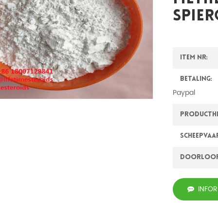
Spier
Item nr:
Betaling:
Paypal
ProductH
Scheepvaa
Doorloo
INFO