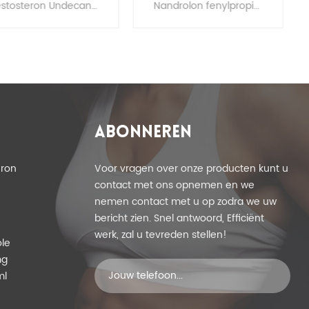
tosteronundecanoate
Hormonen Nandrolon
Testosteron Undecanoate bodybuilding , Testosteron Undecanoate100mg , Testosteron Undecanoate kopen Testosteron Undecanoate tabletten, Testosteron Undecanoate capsules Andriol 40 mg, Andriol bodybuilding, Andriol te koop
Nandrolon fenylpropionaat kopen, Nandrolon fenylpropionaat bijwerkingen Nandrolon fenylpropionaat voordelen, Nandrolon fenylpropionaat halfwaardetijd
driol Test U van het
fenylpropionaat
lus Steroid Hormoon
Durabolin CAS 62-90-8
T
ABONNEREN
eron
Voor vragen over onze producten kunt u
contact met ons opnemen en we
nemen contact met u op zodra we uw
bericht zien. Snel antwoord, Efficiënt
werk, zal u tevreden stellen!
le
mg
ml