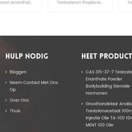
steronenanthate
Poeder Test P
Tes
testosteron enanthate te koop, testosteron enanthate bodybuilding, testosteron enanthate alpha pharma
Testosteron Propionaat poeder, Testosteron Propionaat pct, Testosteron Propionaat recept, Testosteron Propionaat halfwaardetijd, Testosteron Propionaat 100 mg dosering, Testosteron Propionaat dosering voor opbouw, Testosteron Propionaat 100 mg, Testosteron Propionaat gebruikt
erheid voor de
Supplement voor
An
winst van de
Bodybuilder 57-85-2
Cyc
buildingspier
Steroid Hormonen
bodybuilding
HULP NODIG
HEET PRODUC
Bloggen
CAS 315-37-7 Testost
Enanthate Poeder
Neem Contact Met Ons
Bodybuilding Steroïde
Op
Hormonen
Over Ons
Groothandelaar Anabo
Thuis
Trestolonacetaat 100
Injectie Olie TA-100 10
MENT 100 Olie