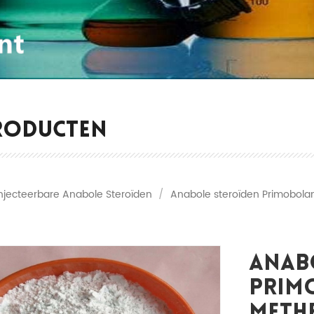
RODUCTEN
Injecteerbare Anabole Steroïden
/
Anabole steroïden Primobola
Anab
Prim
Meth