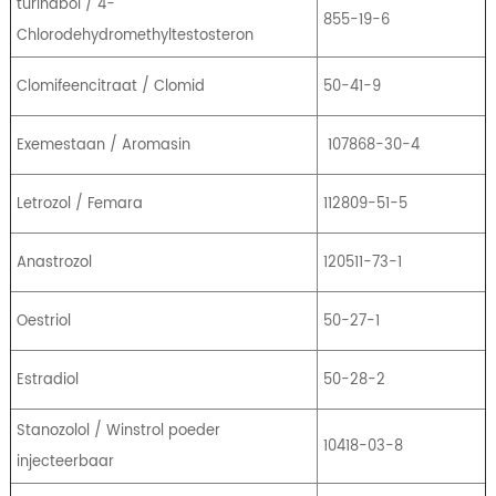
turinabol / 4-
855-19-6
Chlorodehydromethyltestosteron
Clomifeencitraat / Clomid
50-41-9
Exemestaan ​​/ Aromasin
107868-30-4
Letrozol / Femara
112809-51-5
Anastrozol
120511-73-1
Oestriol
50-27-1
Estradiol
50-28-2
Stanozolol / Winstrol poeder
10418-03-8
injecteerbaar