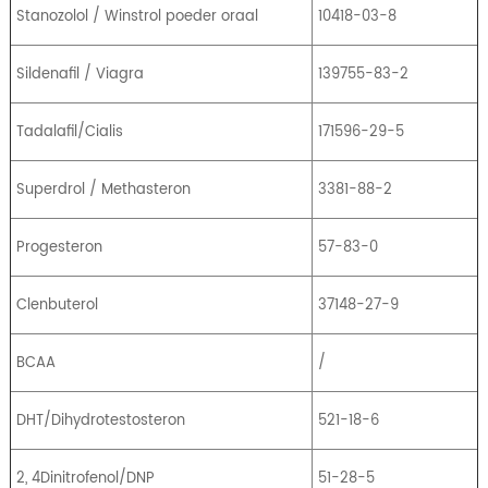
Stanozolol / Winstrol poeder oraal
10418-03-8
Sildenafil / Viagra
139755-83-2
Tadalafil/Cialis
171596-29-5
Superdrol / Methasteron
3381-88-2
Progesteron
57-83-0
Clenbuterol
37148-27-9
BCAA
/
DHT/Dihydrotestosteron
521-18-6
2, 4Dinitrofenol/DNP
51-28-5