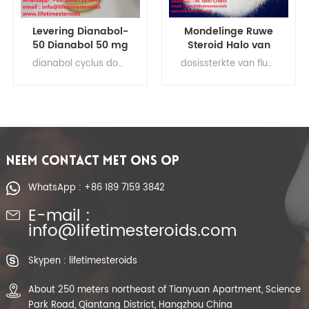
Mondelinge Ruwe
99,99% Zuiverheid
Steroid Halo van
Tadalafil Citraat
Poederfluoxymesterone
(Cialis) Poeder
dosissterkte van fluoxymesteron, dosis van fluoxymesteron, effecten van fluoxymesteron, negatieve effecten van fluoxymesteron
cialis bijwerkingen, cialis vs viagra, cialis dosering, cialis online, australië cialis, cialis in mexico, cialis in het spaans, cialis fabrikant, cialis mexico, mexicaanse cialis, natuurlijke cialis reddit, online cialis uk, uk cialis
Halotestin het
Mannelijke
Ophopen
Verhoging CAS
Cyclussteroïden CAS
171596-29-5
76-43-7
NEEM CONTACT MET ONS OP
WhatsApp : +86 189 7159 3842
E-mail :
info@lifetimesteroids.com
Skypen : lifetimesteroids
About 250 meters northeast of Tianyuan Apartment, Science
Park Road, Qiantang District, Hangzhou China