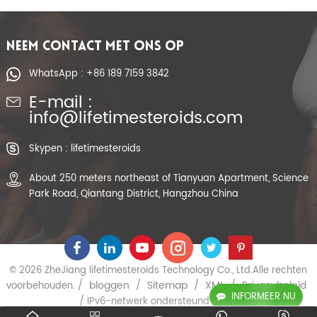
NEEM CONTACT MET ONS OP
WhatsApp : +86 189 7159 3842
E-mail :
info@lifetimesteroids.com
Skypen : lifetimesteroids
About 250 meters northeast of Tianyuan Apartment, Science
Park Road, Qiantang District, Hangzhou China
© 2026 ZheJiang lifetimesteroids Technology Co., Ltd.Alle rechten
bloggen
Sitemap
XML
Privacybeleid
voorbehouden. /
/
/
/
INFORMEER NU
/ IPv6-netwerk ondersteund