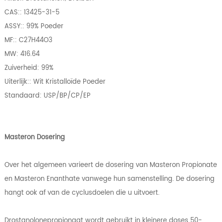
CAS:: 13425-31-5
ASSY:: 99% Poeder
MF:: C27H44O3
MW: 416.64
Zuiverheid: 99%
Uiterlijk:: Wit Kristalloïde Poeder
Standaard: USP/BP/CP/EP
Masteron Dosering
Over het algemeen varieert de dosering van Masteron Propionate
en Masteron Enanthate vanwege hun samenstelling. De dosering
hangt ook af van de cyclusdoelen die u uitvoert.
Drostanolonepropionaat wordt gebruikt in kleinere doses 50-