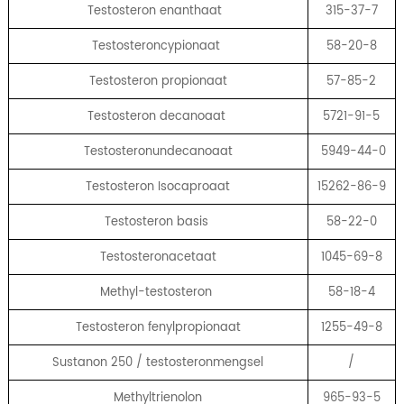
Testosteron enanthaat
315-37-7
Testosteroncypionaat
58-20-8
Testosteron propionaat
57-85-2
Testosteron decanoaat
5721-91-5
Testosteronundecanoaat
5949-44-0
Testosteron Isocaproaat
15262-86-9
Testosteron basis
58-22-0
Testosteronacetaat
1045-69-8
Methyl-testosteron
58-18-4
Testosteron fenylpropionaat
1255-49-8
Sustanon 250 / testosteronmengsel
/
Methyltrienolon
965-93-5