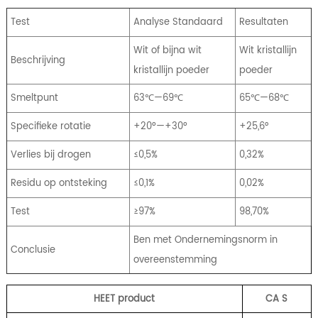
Test
Analyse Standaard
Resultaten
Wit of bijna wit
Wit kristallijn
Beschrijving
kristallijn poeder
poeder
Smeltpunt
63℃—69℃
65℃—68℃
Specifieke rotatie
+20º—+30º
+25,6°
Verlies bij drogen
≤0,5%
0,32%
Residu op ontsteking
≤0,1%
0,02%
Test
≥97%
98,70%
Ben met Ondernemingsnorm in
Conclusie
overeenstemming
HEET product
CA
S