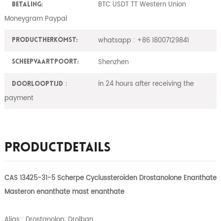
BTC USDT TT Western Union
Betaling:
Moneygram Paypal
whatsapp : +86 18007129841
ProductHerkomst:
Shenzhen
Scheepvaartpoort:
in 24 hours after receiving the
Doorlooptijd：
payment
Productdetails
CAS 13425-31-5 Scherpe Cyclussteroïden Drostanolone Enanthate
Masteron enanthate mast enanthate
Alias:: Drostanolon; Drolban