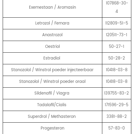
107868-30-
Exemestaan ​​/ Aromasin
4
Letrozol / Femara
112809-51-5
Anastrozol
120511-73-1
Oestriol
50-27-1
Estradiol
50-28-2
Stanozolol / Winstrol poeder injecteerbaar
10418-03-8
Stanozolol / Winstrol poeder oraal
10418-03-8
Sildenafil / Viagra
139755-83-2
Tadalafil/Cialis
171596-29-5
Superdrol / Methasteron
3381-88-2
Progesteron
57-83-0