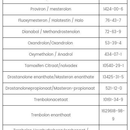
Proviron / mesterolon
1424-00-6
Fluoxymesteron / Halotestin / Halo
76-43-7
Dianabol / Methandrostenolon
72-63-9
Oxandrolon/Oxandrolon
53-39-4
Oxymetholon / Anadrol
434-07-1
Tamoxifen Citraat/nolvadex
10540-29-1
Drostanolone enanthate/Masteron enanthate
13425-31-5
Drostanolonepropionaat/Masteron-propionaat
521-12-0
Trenbolonacetaat
10161-34-9
1629618-98-
Trenbolon enanthaat
9