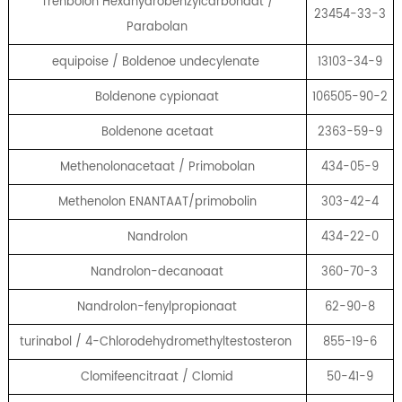
Trenbolon Hexahydrobenzylcarbonaat /
23454-33-3
Parabolan
equipoise / Boldenoe undecylenate
13103-34-9
Boldenone cypionaat
106505-90-2
Boldenone acetaat
2363-59-9
Methenolonacetaat / Primobolan
434-05-9
Methenolon ENANTAAT/primobolin
303-42-4
Nandrolon
434-22-0
Nandrolon-decanoaat
360-70-3
Nandrolon-fenylpropionaat
62-90-8
turinabol / 4-Chlorodehydromethyltestosteron
855-19-6
Clomifeencitraat / Clomid
50-41-9