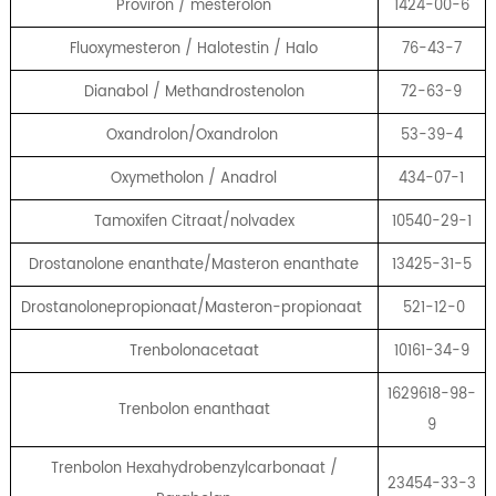
Proviron / mesterolon
1424-00-6
Fluoxymesteron / Halotestin / Halo
76-43-7
Dianabol / Methandrostenolon
72-63-9
Oxandrolon/Oxandrolon
53-39-4
Oxymetholon / Anadrol
434-07-1
Tamoxifen Citraat/nolvadex
10540-29-1
Drostanolone enanthate/Masteron enanthate
13425-31-5
Drostanolonepropionaat/Masteron-propionaat
521-12-0
Trenbolonacetaat
10161-34-9
1629618-98-
Trenbolon enanthaat
9
Trenbolon Hexahydrobenzylcarbonaat /
23454-33-3