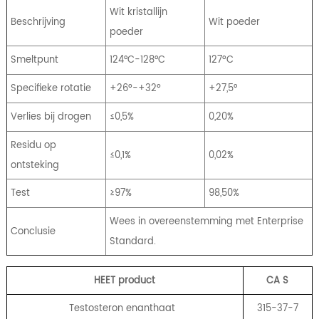
Wit kristallijn
Beschrijving
Wit poeder
poeder
Smeltpunt
124°C-128°C
127ºC
Specifieke rotatie
+26º-+32º
+27,5°
Verlies bij drogen
≤0,5%
0,20%
Residu op
≤0,1%
0,02%
ontsteking
Test
≥97%
98,50%
Wees in overeenstemming met Enterprise
Conclusie
Standard.
HEET product
CA
S
Testosteron enanthaat
315-37-7