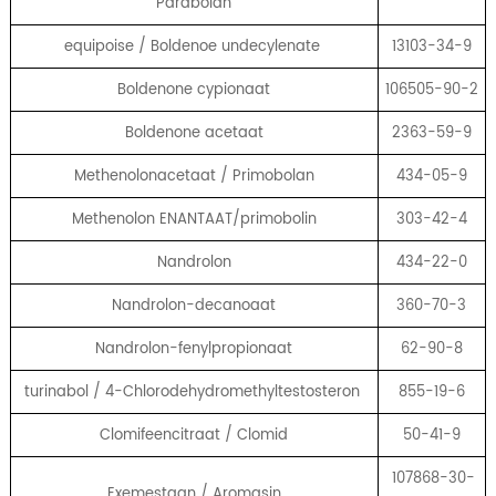
Parabolan
equipoise / Boldenoe undecylenate
13103-34-9
Boldenone cypionaat
106505-90-2
Boldenone acetaat
2363-59-9
Methenolonacetaat / Primobolan
434-05-9
Methenolon ENANTAAT/primobolin
303-42-4
Nandrolon
434-22-0
Nandrolon-decanoaat
360-70-3
Nandrolon-fenylpropionaat
62-90-8
turinabol / 4-Chlorodehydromethyltestosteron
855-19-6
Clomifeencitraat / Clomid
50-41-9
107868-30-
Exemestaan ​​/ Aromasin