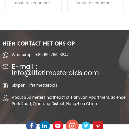
Enanthate /
propionaat/Mast
masteron enanthate voordelen, drostanolone enanthate bodybuilding, masteron enanthate dosering reddit
drostanolone propionaat alleen cyclus, propionaat drostanolone farmaceutische producten, drostanolone propionaat reddit, masteron propionaat recept, masteron propionaat beoordelingen, drostanolone propionaat steroïde, drostanolone propionaat gebruik, masteron propionaat gebruik
Masteron enanthate
p/Masteron Prop
Steroïden Raw
NEEM CONTACT MET ONS OP
WhatsApp : +86 189 7159 3842
E-mail :
info@lifetimesteroids.com
Skypen : lifetimesteroids
About 250 meters northeast of Tianyuan Apartment, Science
Park Road, Qiantang District, Hangzhou China