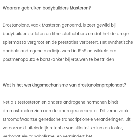
Waarom gebruiken bodybuilders Masteron?
Drostanolone, vaak Masteron genoemd, is zeer gewild bij
bodybuilders, atleten en fitnessliefhebbers omdat het de droge
spiermassa vergroot en de prestaties verbetert. Het synthetische
anabole androgene medicijn werd in 1959 ontwikkeld om
postmenopauzale borstkanker bij vrouwen te bestrijden
Wat is het werkingsmechanisme van drostanolonpropionaat?
Net als testosteron en andere androgene hormonen bindt
dromostanolon zich aan de androgeenreceptor. Dit veroorzaakt
stroomafwaartse genetische transcriptionele veranderingen. Dit
veroorzaakt uiteindelijk retentie van stikstof, kalium en fosfor;
verhoogt eiwitanabolisme; en vermindert het