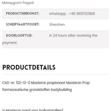
Moneygram Paypal
whatsapp : +86 18007129841
ProductHerkomst:
Shenzhen
Scheepvaartpoort:
in 24 hours after receiving the
Doorlooptijd：
payment
Productdetails
CAS-nr: 521-12-0 Masteron propionaat Masteron Prop
Farmaceutische grondstoffen bodybuilding
Is Masteron goed voor ballaststoffen?