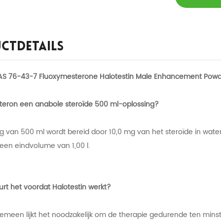
ctdetails
CAS 76-43-7 Fluoxymesterone Halotestin Male Enhancement Pow
steron een anabole steroïde 500 ml-oplossing?
g van 500 ml wordt bereid door 10,0 mg van het steroïde in water
een eindvolume van 1,00 l.
rt het voordat Halotestin werkt?
gemeen lijkt het noodzakelijk om de therapie gedurende ten min