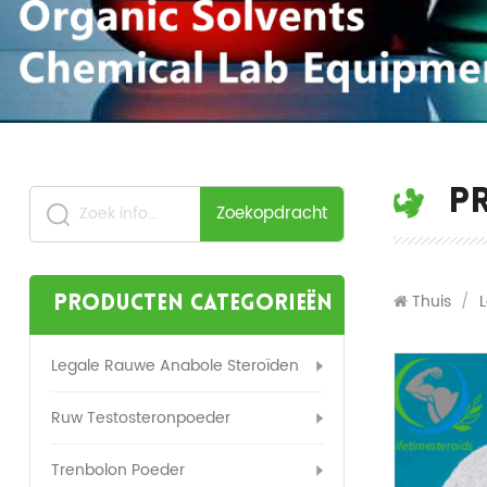
P
Zoekopdracht
Thuis
/
Producten categorieën
Legale Rauwe Anabole Steroïden
Ruw Testosteronpoeder
Trenbolon Poeder