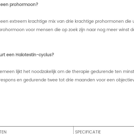
in een prohormoon?
s een extreem krachtige mix van drie krachtige prohormonen die 
 prohormoon voor mensen die op zoek zijn naar nog meer winst da
urt een Halotestin-cyclus?
gemeen lijkt het noodzakelijk om de therapie gedurende ten min
 respons en gedurende twee tot drie maanden voor een objectie
TEN
SPECIFICATIE