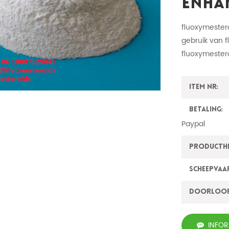
Enha
fluoxymestero
gebruik van 
fluoxymester
Item nr:
Betaling:
Paypal
ProductH
Scheepvaa
Doorloo
INFO