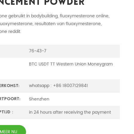
ncement Powder
ne gebruikt in bodybuilding, fluoxymesterone online,
fluoxymesterone, resultaten van fluoxymesterone,
one reddit
76-43-7
BTC USDT TT Western Union Moneygram
whatsapp : +86 18007129841
erkomst:
Shenzhen
rtpoort:
in 24 hours after receiving the payment
ptijd：
RMEER NU