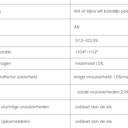
g
Wit of bijna wit kristallijn p
e
AB
97,0~102,0%
otatie
+104°~+112°
drogen
maximaal 1,0%
afische zuiverheid
enige onzuiverheid: 1.0%m
totale onzuiverheden:2.
 vluchtige onzuiverheden
voldoet aan de eis.
 oplosmiddelen
voldoet aan de eis.