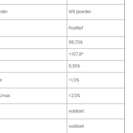
oeder
Wit poeder
Positief
98,70%
+107,8°
0,36%
ax
<1,0%
0%max
<2,0%
voldoet
voldoet