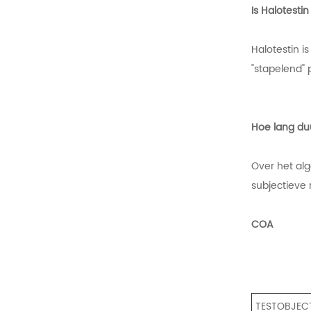
Is Halotest
Halotestin i
"stapelend"
Hoe lang du
Over het al
subjectieve
COA
TESTOBJEC