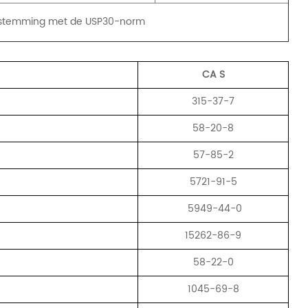
eenstemming met de USP30-norm
CA
S
315-37-7
58-20-8
57-85-2
5721-91-5
5949-44-0
15262-86-9
58-22-0
1045-69-8