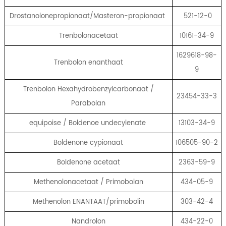
Drostanolonepropionaat/Masteron-propionaat
521-12-0
Trenbolonacetaat
10161-34-9
1629618-98-
Trenbolon enanthaat
9
Trenbolon Hexahydrobenzylcarbonaat /
23454-33-3
Parabolan
equipoise / Boldenoe undecylenate
13103-34-9
Boldenone cypionaat
106505-90-2
Boldenone acetaat
2363-59-9
Methenolonacetaat / Primobolan
434-05-9
Methenolon ENANTAAT/primobolin
303-42-4
Nandrolon
434-22-0