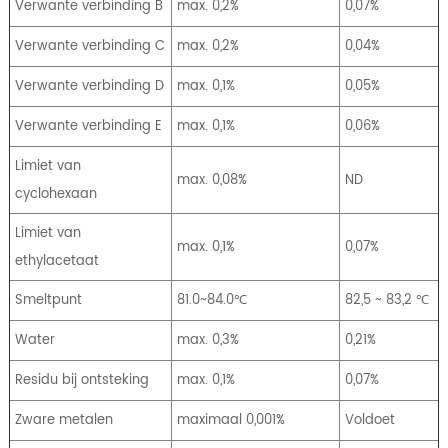
Verwante verbinding B
max. 0,2%
0,07%
Verwante verbinding C
max. 0,2%
0,04%
Verwante verbinding D
max. 0,1%
0,05%
Verwante verbinding E
max. 0,1%
0,06%
Limiet van
max. 0,08%
ND
cyclohexaan
Limiet van
max. 0,1%
0,07%
ethylacetaat
Smeltpunt
81.0~84.0℃
82,5 ~ 83,2 ℃
Water
max. 0,3%
0,21%
Residu bij ontsteking
max. 0,1%
0,07%
Zware metalen
maximaal 0,001%
Voldoet