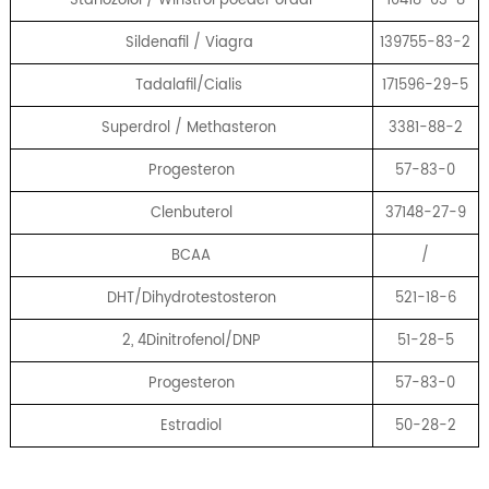
Sildenafil / Viagra
139755-83-2
Tadalafil/Cialis
171596-29-5
Superdrol / Methasteron
3381-88-2
Progesteron
57-83-0
Clenbuterol
37148-27-9
BCAA
/
DHT/Dihydrotestosteron
521-18-6
2, 4Dinitrofenol/DNP
51-28-5
Progesteron
57-83-0
Estradiol
50-28-2