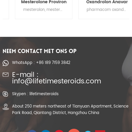
Mesterolone Proviron
Oxandrolon Anavar
Anabole Steroid CAS
Steriods-poeder
mesterolon, mesterolon halfwaardetijd, mesterolon gebruikt, mesterolon alternatief, voordelen van mesterolon, bayer mesterolon, mesterolon voor spieropbouw
pharmacom oxandrolon, pharma oxandrolon, oxandrolon resultaten, oxandrolon beoordelingen, oxandrolon reddit, oxandrolon ruw poeder, oxandrolon reddit steroïden, oxandrolon japan
1424-00-6
voor gewichtsverlies
NEEM CONTACT MET ONS OP
WhatsApp : +86 189 7159 3842
E-mail :
info@lifetimesteroids.com
Skypen : lifetimesteroids
About 250 meters northeast of Tianyuan Apartment, Science
Park Road, Qiantang District, Hangzhou China