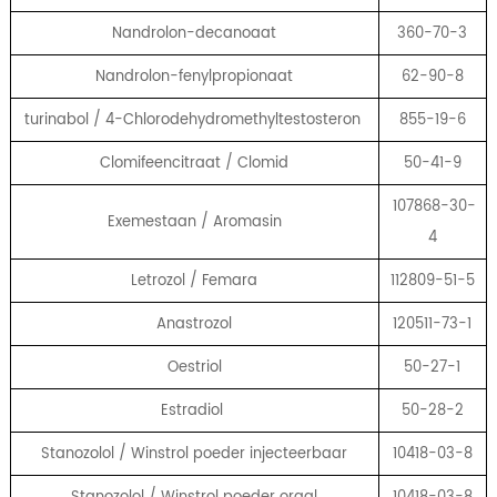
Nandrolon-decanoaat
360-70-3
Nandrolon-fenylpropionaat
62-90-8
turinabol / 4-Chlorodehydromethyltestosteron
855-19-6
Clomifeencitraat / Clomid
50-41-9
107868-30-
Exemestaan ​​/ Aromasin
4
Letrozol / Femara
112809-51-5
Anastrozol
120511-73-1
Oestriol
50-27-1
Estradiol
50-28-2
Stanozolol / Winstrol poeder injecteerbaar
10418-03-8
Stanozolol / Winstrol poeder oraal
10418-03-8