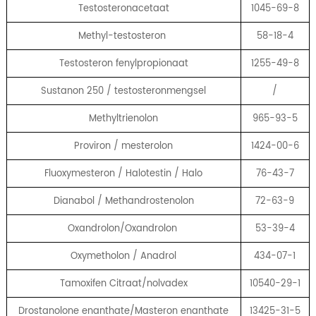
Testosteronacetaat
1045-69-8
Methyl-testosteron
58-18-4
Testosteron fenylpropionaat
1255-49-8
Sustanon 250 / testosteronmengsel
/
Methyltrienolon
965-93-5
Proviron / mesterolon
1424-00-6
Fluoxymesteron / Halotestin / Halo
76-43-7
Dianabol / Methandrostenolon
72-63-9
Oxandrolon/Oxandrolon
53-39-4
Oxymetholon / Anadrol
434-07-1
Tamoxifen Citraat/nolvadex
10540-29-1
Drostanolone enanthate/Masteron enanthate
13425-31-5