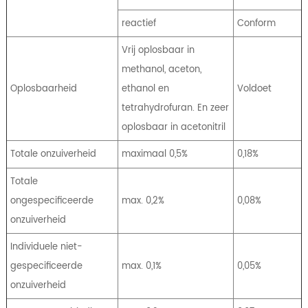
reactief
Conform
Vrij oplosbaar in
methanol, aceton,
Oplosbaarheid
ethanol en
Voldoet
tetrahydrofuran. En zeer
oplosbaar in acetonitril
Totale onzuiverheid
maximaal 0,5%
0,18%
Totale
ongespecificeerde
max. 0,2%
0,08%
onzuiverheid
Individuele niet-
gespecificeerde
max. 0,1%
0,05%
onzuiverheid