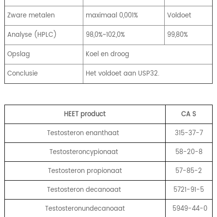
Zware metalen
maximaal 0,001%
Voldoet
Analyse (HPLC)
98,0%~102,0%
99,80%
Opslag
Koel en droog
Conclusie
Het voldoet aan USP32.
HEET product
CA
S
Testosteron enanthaat
315-37-7
Testosteroncypionaat
58-20-8
Testosteron propionaat
57-85-2
Testosteron decanoaat
5721-91-5
Testosteronundecanoaat
5949-44-0