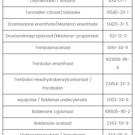
Oxymetholon / Anadrol
434-07-1
Tamoxifen Citraat/nolvadex
10540-29-1
Drostanolone enanthate/Masteron enanthate
13425-31-5
Drostanolonepropionaat/Masteron-propionaat
521-12-0
Trenbolonacetaat
10161-34-9
1629618-98-
Trenbolon enanthaat
9
Trenbolon Hexahydrobenzylcarbonaat /
23454-33-3
Parabolan
equipoise / Boldenoe undecylenate
13103-34-9
Boldenone cypionaat
106505-90-2
Boldenone acetaat
2363-59-9