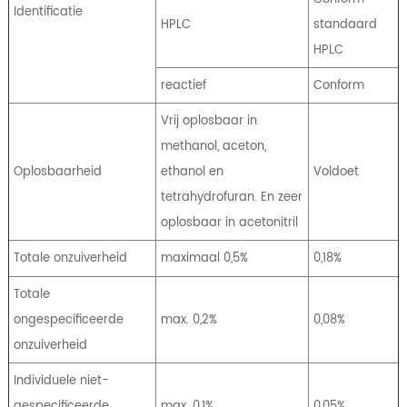
Identificatie
HPLC
standaard
HPLC
reactief
Conform
Vrij oplosbaar in
methanol, aceton,
Oplosbaarheid
ethanol en
Voldoet
tetrahydrofuran. En zeer
oplosbaar in acetonitril
Totale onzuiverheid
maximaal 0,5%
0,18%
Totale
ongespecificeerde
max. 0,2%
0,08%
onzuiverheid
Individuele niet-
gespecificeerde
max. 0,1%
0,05%