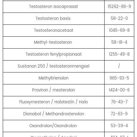
Testosteron Isocaproaat
15262-86-9
Testosteron basis
58-22-0
Testosteronacetaat
1045-69-8
Methyl-testosteron
58-18-4
Testosteron fenylpropionaat
1255-49-8
Sustanon 250 / testosteronmengsel
/
Methyltrienolon
965-93-5
Proviron / mesterolon
1424-00-6
Fluoxymesteron / Halotestin / Halo
76-43-7
Dianabol / Methandrostenolon
72-63-9
Oxandrolon/Oxandrolon
53-39-4