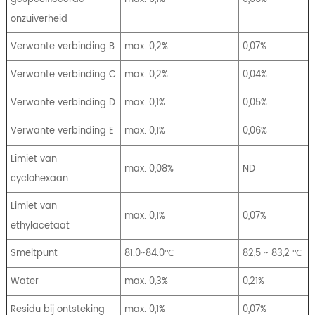
onzuiverheid
Verwante verbinding B
max. 0,2%
0,07%
Verwante verbinding C
max. 0,2%
0,04%
Verwante verbinding D
max. 0,1%
0,05%
Verwante verbinding E
max. 0,1%
0,06%
Limiet van
max. 0,08%
ND
cyclohexaan
Limiet van
max. 0,1%
0,07%
ethylacetaat
Smeltpunt
81.0~84.0℃
82,5 ~ 83,2 ℃
Water
max. 0,3%
0,21%
Residu bij ontsteking
max. 0,1%
0,07%