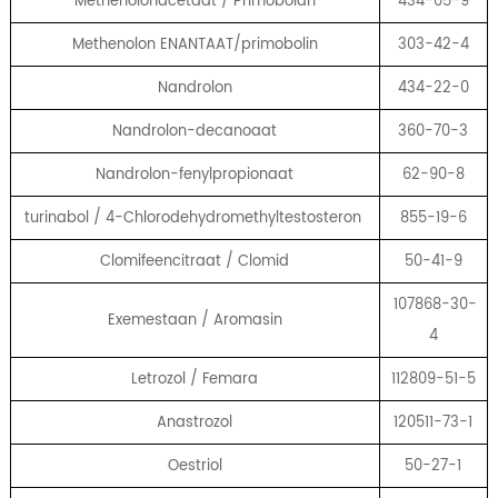
Methenolonacetaat / Primobolan
434-05-9
Methenolon ENANTAAT/primobolin
303-42-4
Nandrolon
434-22-0
Nandrolon-decanoaat
360-70-3
Nandrolon-fenylpropionaat
62-90-8
turinabol / 4-Chlorodehydromethyltestosteron
855-19-6
Clomifeencitraat / Clomid
50-41-9
107868-30-
Exemestaan ​​/ Aromasin
4
Letrozol / Femara
112809-51-5
Anastrozol
120511-73-1
Oestriol
50-27-1