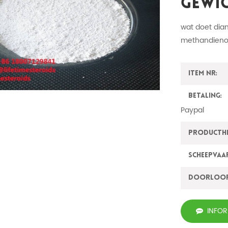
Gewic
wat doet dia
methandieno
Item nr:
Betaling:
Paypal
ProductH
Scheepvaa
Doorloo
INFO