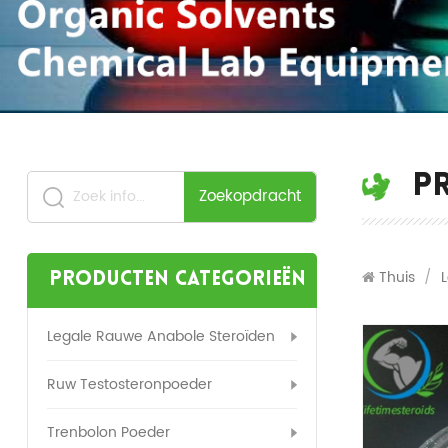
P
Zoekopdracht
Thuis
/
Producten categorieën
Legale Rauwe Anabole Steroïden
Ruw Testosteronpoeder
Trenbolon Poeder