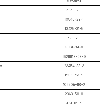
53-39-4
434-07-1
10540-29-1
13425-31-5
521-12-0
10161-34-9
1629618-98-9
an
23454-33-3
13103-34-9
106505-90-2
2363-59-9
434-05-9