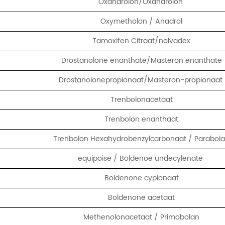
Oxandrolon/Oxandrolon
Oxymetholon / Anadrol
Tamoxifen Citraat/nolvadex
Drostanolone enanthate/Masteron enanthate
Drostanolonepropionaat/Masteron-propionaat
Trenbolonacetaat
Trenbolon enanthaat
Trenbolon Hexahydrobenzylcarbonaat / Parabol
equipoise / Boldenoe undecylenate
Boldenone cypionaat
Boldenone acetaat
Methenolonacetaat / Primobolan