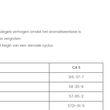
nspiegels verhogen omdat het aromatiseerbaar is.
ate vergroten.
t begin van een steroïde cyclus.
CA
S
315-37-7
58-20-8
57-85-2
5721-91-5