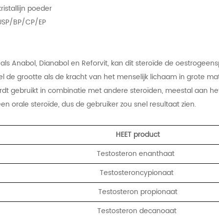
 kristallijn poeder
 USP/BP/CP/EP
g
ls Anabol, Dianabol en Reforvit, kan dit steroïde de oestrogee
l de grootte als de kracht van het menselijk lichaam in grote m
dt gebruikt in combinatie met andere steroïden, meestal aan he
een orale steroïde, dus de gebruiker zou snel resultaat zien.
HEET product
Testosteron enanthaat
Testosteroncypionaat
Testosteron propionaat
Testosteron decanoaat