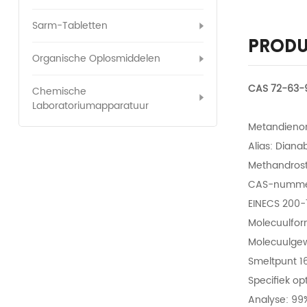
Sarm-Tabletten
Produ
Organische Oplosmiddelen
CAS 72-63-9
Chemische
Laboratoriumapparatuur
Metandienon
Alias: Diana
Methandros
CAS-numme
EINECS 200
Molecuulfo
Molecuulgew
Smeltpunt 1
Specifiek opt
Analyse: 99