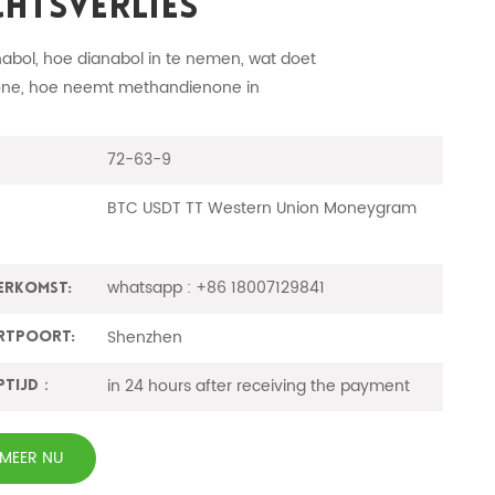
htsverlies
nabol, hoe dianabol in te nemen, wat doet
ne, hoe neemt methandienone in
72-63-9
BTC USDT TT Western Union Moneygram
whatsapp : +86 18007129841
erkomst:
Shenzhen
rtpoort:
in 24 hours after receiving the payment
ptijd：
RMEER NU