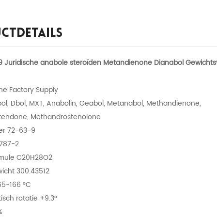
ctdetails
 Juridische anabole steroïden Metandienone Dianabol Gewichts
e Factory Supply
bol, Dbol, MXT, Anabolin, Geabol, Metanabol, Methandienone,
tendone, Methandrostenolone
r 72-63-9
-787-2
rmule C20H28O2
icht 300.43512
65-166 °C
isch rotatie +9.3°
%