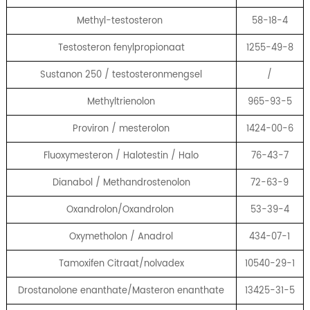
Methyl-testosteron
58-18-4
Testosteron fenylpropionaat
1255-49-8
Sustanon 250 / testosteronmengsel
/
Methyltrienolon
965-93-5
Proviron / mesterolon
1424-00-6
Fluoxymesteron / Halotestin / Halo
76-43-7
Dianabol / Methandrostenolon
72-63-9
Oxandrolon/Oxandrolon
53-39-4
Oxymetholon / Anadrol
434-07-1
Tamoxifen Citraat/nolvadex
10540-29-1
Drostanolone enanthate/Masteron enanthate
13425-31-5