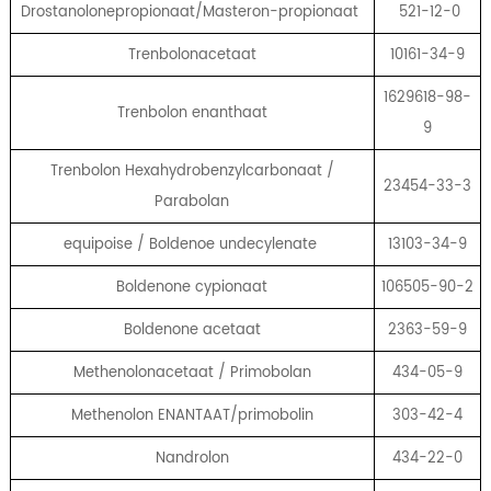
Drostanolonepropionaat/Masteron-propionaat
521-12-0
Trenbolonacetaat
10161-34-9
1629618-98-
Trenbolon enanthaat
9
Trenbolon Hexahydrobenzylcarbonaat /
23454-33-3
Parabolan
equipoise / Boldenoe undecylenate
13103-34-9
Boldenone cypionaat
106505-90-2
Boldenone acetaat
2363-59-9
Methenolonacetaat / Primobolan
434-05-9
Methenolon ENANTAAT/primobolin
303-42-4
Nandrolon
434-22-0