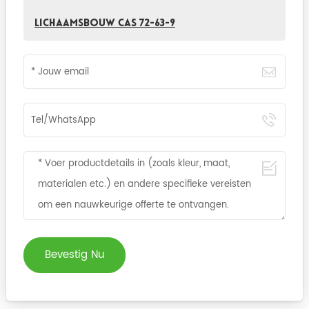
Lichaamsbouw CAS 72-63-9
Bevestig Nu