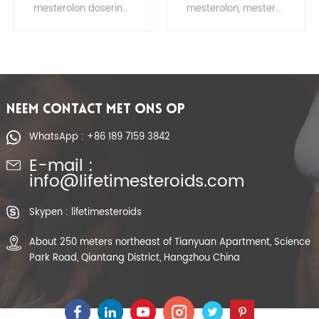
Anabole Steroid CAS
Steriods-poeder
mesterolon, mesterolon halfwaardetijd, mesterolon gebruikt, mesterolon alternatief, voordelen van mesterolon, bayer mesterolon, mesterolon voor spieropbouw
pharmacom oxandrolon, pharma oxandrolon, oxandrolon resultaten, oxandrolon beoordelingen, oxandrolon reddit, oxandrolon ruw poeder, oxandrolon reddit steroïden, oxandrolon japan
1424-00-6
voor gewichtsverlies
NEEM CONTACT MET ONS OP
WhatsApp : +86 189 7159 3842
E-mail :
info@lifetimesteroids.com
Skypen : lifetimesteroids
About 250 meters northeast of Tianyuan Apartment, Science
Park Road, Qiantang District, Hangzhou China