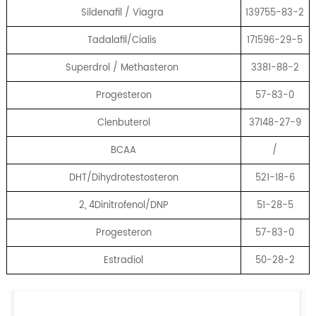
Sildenafil / Viagra
139755-83-2
Tadalafil/Cialis
171596-29-5
Superdrol / Methasteron
3381-88-2
Progesteron
57-83-0
Clenbuterol
37148-27-9
BCAA
/
DHT/Dihydrotestosteron
521-18-6
2, 4Dinitrofenol/DNP
51-28-5
Progesteron
57-83-0
Estradiol
50-28-2