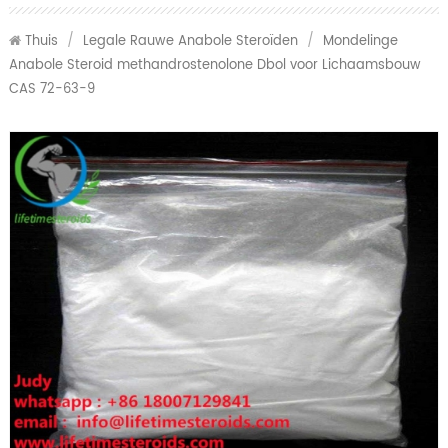
Thuis
/
Legale Rauwe Anabole Steroïden
/
Mondelinge
Anabole Steroid methandrostenolone Dbol voor Lichaamsbouw
CAS 72-63-9