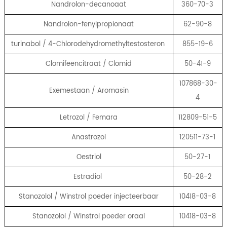
Nandrolon-decanoaat
360-70-3
Nandrolon-fenylpropionaat
62-90-8
turinabol / 4-Chlorodehydromethyltestosteron
855-19-6
Clomifeencitraat / Clomid
50-41-9
107868-30-
Exemestaan ​​/ Aromasin
4
Letrozol / Femara
112809-51-5
Anastrozol
120511-73-1
Oestriol
50-27-1
Estradiol
50-28-2
Stanozolol / Winstrol poeder injecteerbaar
10418-03-8
Stanozolol / Winstrol poeder oraal
10418-03-8