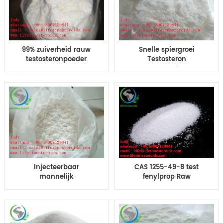
99% zuiverheid rauw
Snelle spiergroei
testosteronpoeder
Testosteron
Testosteron Decanoate
Phenylpropionate
voor spiergroei
Snelle spiergroei CAS
1255-49-8
Injecteerbaar
CAS 1255-49-8 test
mannelijk
fenylprop Raw
geslachtssteroïde
testosteronpoeder voor
hormoon testosteron
mannelijke
fenylpropionaat TPP
spieropbouw
verbetert de