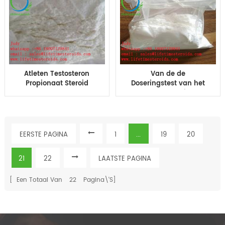
Atleten Testosteron
Van de de
Propionaat Steroid
Doseringstest van het
Poeder Test P
testosteronpropionaat
Supplement voor
het Propionaat Ruwe
Bodybuilder 57-85-2
Steroid Poeder CAS 57-
Steroid Hormonen
85-2
bodybuilding
EERSTE PAGINA
1
...
19
20
21
22
LAATSTE PAGINA
[ Een Totaal Van
22
Pagina\'s]