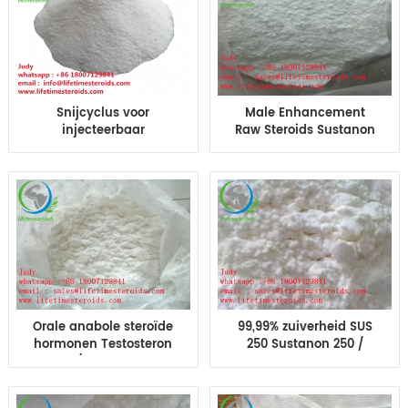
spiermassa
Snijcyclus voor
Male Enhancement
injecteerbaar
Raw Steroids Sustanon
testosteronmengsel
250 voor spieropbouw
Ruw testosteronpoeder
voor spiergroei
Orale anabole steroïde
99,99% zuiverheid SUS
hormonen Testosteron
250 Sustanon 250 /
blend / Sustanon 250
testosteronmengsel
sust 250 Bodybuilding
Anabole steroïden