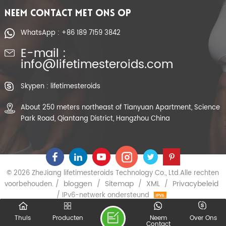
NEEM CONTACT MET ONS OP
WhatsApp : +86 189 7159 3842
E-mail :
info@lifetimesteroids.com
Skypen : lifetimesteroids
About 250 meters northeast of Tianyuan Apartment, Science
Park Road, Qiantang District, Hangzhou China
© 2026 ZheJiang lifetimesteroids Technology Co., Ltd.Alle rechten
bloggen
Sitemap
XML
Privacybeleid
voorbehouden. /
/
/
/
/ IPv6-netwerk ondersteund
Thuis
Producten
Neem
Over Ons
Contact