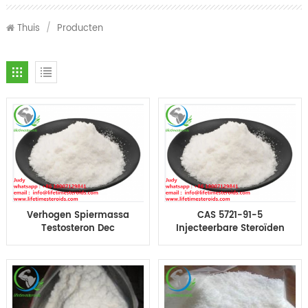
Thuis
/
Producten
Verhogen Spiermassa
CAS 5721-91-5
Testosteron Dec
Injecteerbare Steroïden
testosteron deca
Test Deca Test
Testosteron Steroïde
Decanoate Spiermassa
Hormoon