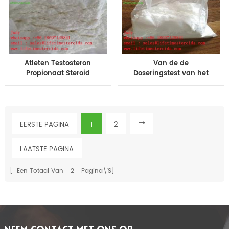
Atleten Testosteron
Van de de
Propionaat Steroid
Doseringstest van het
Poeder Test P
testosteronpropionaat
Supplement voor
het Propionaat Ruwe
Bodybuilder 57-85-2
Steroid Poeder CAS 57-
Steroid Hormonen
85-2
bodybuilding
EERSTE PAGINA
1
2
LAATSTE PAGINA
[ Een Totaal Van
2
Pagina\'s]