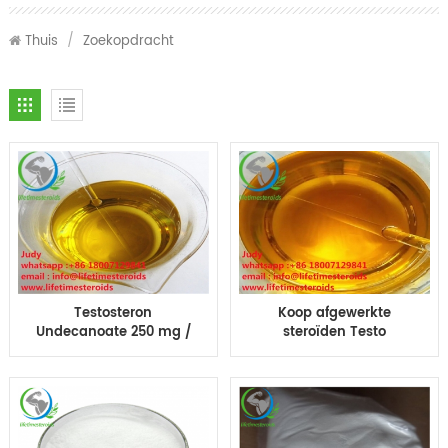
Thuis
/
Zoekopdracht
Testosteron
Koop afgewerkte
Undecanoate 250 mg /
steroïden Testo
ml Pre-en-klare
Propionaat 100 200 mg
injectie steroïde
olie Tp100 Tp200 10ml
vloeistof te koop
injectie olie testo pro
100mg/ml