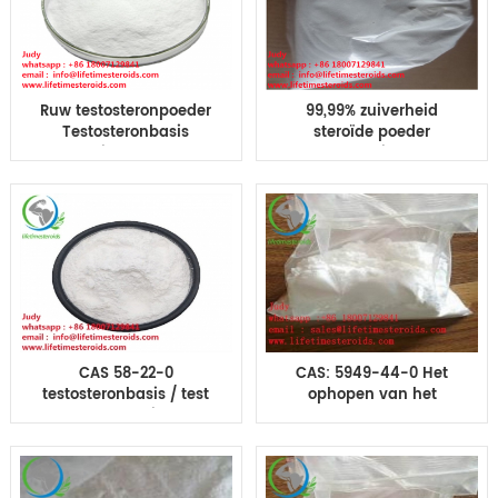
Ruw testosteronpoeder
99,99% zuiverheid
Testosteronbasis
steroïde poeder
Suspensie CAS 58-22-0
Testbasistest
bodybuilding
Suspension Muscle
Bodybuilding
CAS 58-22-0
CAS: 5949-44-0 Het
testosteronbasis / test
ophopen van het
Suspensie
Testosteronundecanoate
injecteerbare steroïden
Andriol Test U van het
voor spieropbouw
Cyclus Steroid
Hormoon